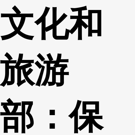
文化和
财经
教育
乡村振兴
生态环境
一带一路
央博
大国智造
大国展会
大国保险
云顶对话
云起
超
旅游
CCTV.节目官网
直播
节目单
栏目
片库
收视榜
部：保