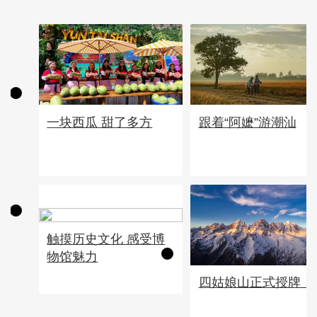
一块西瓜 甜了多方
跟着“阿嬷”游潮汕
触摸历史文化 感受博
物馆魅力
四姑娘山正式授牌！