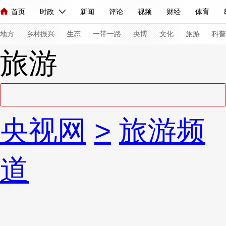
首页
时政
新闻
评论
视频
财经
体育
人民领袖习近平
直播
海外频道
片库
iPanda
栏目大全
联播+
English
中国领导人
节目单
Монгол
听音
央视快评
微视频
习式妙语
主持人
下
地方
乡村振兴
生态
一带一路
央博
文化
旅游
科普
旅游
总台春晚
网络春晚
共产党员网
秧纪录
纪录片网
新闻
国内
国际
评论
经济
军事
科技
法
央视网
>
旅游频
人民领袖习近平
联播+
热解读
天天学习
习式妙语
视频
小央视频
小央直播
直播中国
熊猫频道
V
道
现场
前线
比划
快看
蓝海中国
新兵请入列
体育
直播
竞猜
2026年世界杯
2026年冬奥会
VIP会员
CCTV奥林匹克频道
生活体育大会
体育江湖