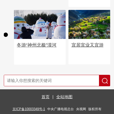
宜居宜业又宜游
冬游“神州北极”漠河
首页
|
全站地图
京ICP备10003349号-1
中央广播电视总台
央视网
版权所有