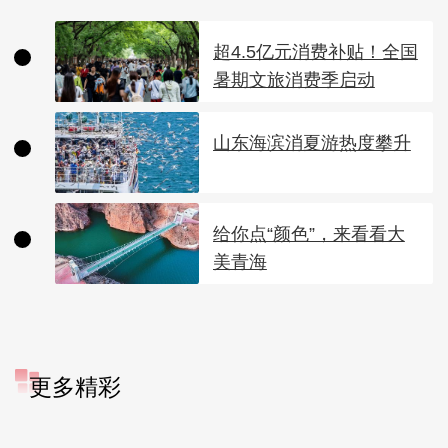
超4.5亿元消费补贴！全国
暑期文旅消费季启动
山东海滨消夏游热度攀升
给你点“颜色”，来看看大
美青海
更多精彩