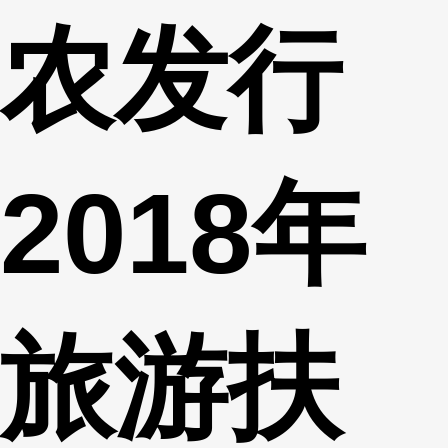
农发行
财经
教育
乡村振兴
生态环境
一带一路
央博
大国智造
大国展会
大国保险
云顶对话
云起
超
2018年
CCTV.节目官网
直播
节目单
栏目
片库
热播榜
旅游扶