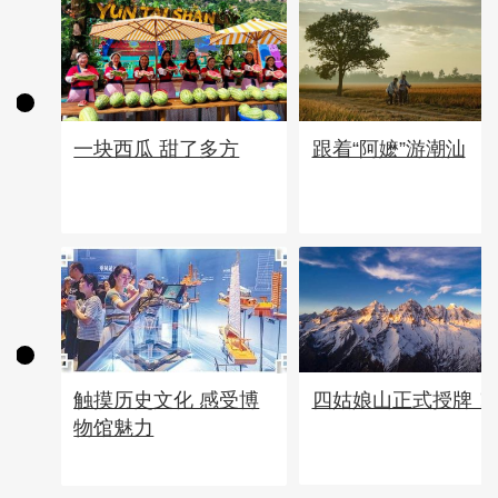
一块西瓜 甜了多方
跟着“阿嬷”游潮汕
四姑娘山正式授牌！
触摸历史文化 感受博
物馆魅力