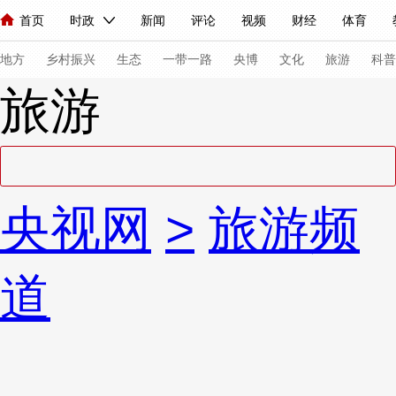
首页
时政
新闻
评论
视频
财经
体育
人民领袖习近平
直播
海外频道
片库
iPanda
栏目大全
联播+
English
中国领导人
节目单
Монгол
听音
央视快评
微视频
习式妙语
主持人
下
地方
乡村振兴
生态
一带一路
央博
文化
旅游
科普
旅游
总台春晚
网络春晚
共产党员网
秧纪录
纪录片网
新闻
国内
国际
评论
经济
军事
科技
法
央视网
>
旅游频
人民领袖习近平
联播+
热解读
天天学习
习式妙语
视频
小央视频
小央直播
直播中国
熊猫频道
V
道
现场
前线
比划
快看
蓝海中国
新兵请入列
体育
直播
竞猜
2026年世界杯
2026年冬奥会
VIP会员
CCTV奥林匹克频道
生活体育大会
体育江湖