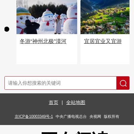
宜居宜业又宜游
冬游“神州北极”漠河
首页
|
全站地图
京ICP备10003349号-1
中央广播电视总台
央视网
版权所有