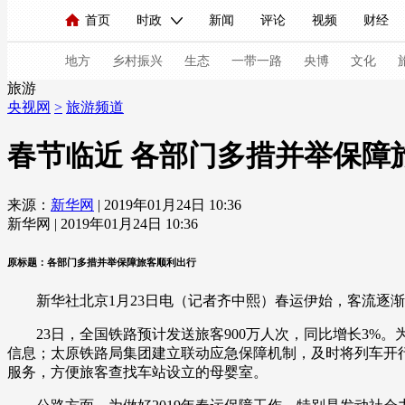
首页
时政
新闻
评论
视频
财经
人民领袖习近平
直播
海外频道
片库
iPanda
栏目大全
联播+
English
中国领导人
节目单
Монгол
听音
央视快评
微视频
习
地方
乡村振兴
生态
一带一路
央博
文化
旅游
央视网
>
旅游频道
总台春晚
网络春晚
共产党员网
秧纪录
春节临近 各部门多措并举保障
来源：
新华网
| 2019年01月24日 10:36
新闻
国内
国际
评论
经济
军事
新华网 | 2019年01月24日 10:36
人民领袖习近平
联播+
热解读
天天学习
原标题：各部门多措并举保障旅客顺利出行
视频
小央视频
小央直播
直播中国
熊猫
新华社北京1月23日电（记者齐中熙）春运伊始，客流逐渐
现场
前线
比划
快看
蓝海中国
新兵
23日，全国铁路预计发送旅客900万人次，同比增长3%
信息；太原铁路局集团建立联动应急保障机制，及时将列车开行
体育
直播
竞猜
2026年世界杯
2026年
服务，方便旅客查找车站设立的母婴室。
VIP会员
CCTV奥林匹克频道
生活体育大会