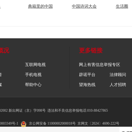
眼
典籍里的中国
中国诗词大会
生活圈
概况
更多链接
互联网电视
网上有害信息举报专区
音
手机电视
辟谣平台
法律顾问
媒
帮助中心
望海热线
人才招聘
002 新出网证（京）字098号
违法和不良信息举报电话:010-88427865
003349号-1
京公网安备 11000002000018号
京网文〔2024〕4690-222号