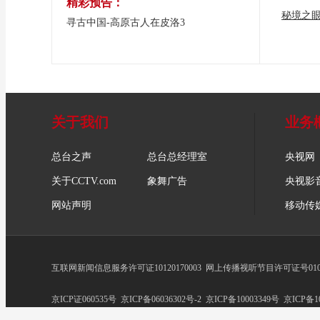
精彩预告：
秘境之
寻古中国-高原古人在皮洛3
关于我们
业务
总台之声
总台总经理室
央视网
关于CCTV.com
象舞广告
央视影
网站声明
移动传
互联网新闻信息服务许可证10120170003
网上传播视听节目许可证号0102
京ICP证060535号
京ICP备06036302号-2
京ICP备10003349号
京ICP备10