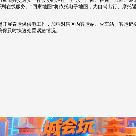
力量做好交通安全社会协同治理，广东、广西、福建、江西、湖
”系列在线服务。“回家地图”将依托电子地图，为自驾出行、摩托
央博
非遗
文化
旅游
科普
健康
乐龄
阅读
云起
超级工厂
智敬中国
全民健康
颜选攻略
海洋
展春运保供电工作，加强对辖区内客运站、火车站、客运码头
确保及时快速处置紧急情况。
热播榜
总台企业白名单