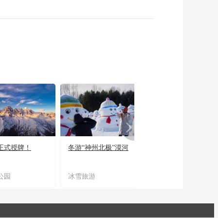
正式授牌！
冬游“神州北极”漠河
宜居宜业又宜游
公园
冰雪旅游
农文旅融合