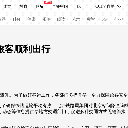
体育
教育
熊猫
直播中国
4K
CCTV.直播
式妙语
主持人
下载央视影音
热解读
天天学习
旅游
科普
健康
乐龄
阅读
艺术
数智
5G
产业+
纪录片网
国家大剧院
大型活动
旅客顺利出行
科技
法治
文娱
人物
公益
图片
习式妙语
央视快评
央视网评
光华锐评
锋面
频道
VR/AR
4K专区
全景新闻
攀升。为了做好春运工作，各部门多措并举，全力保障旅客安全
请入列
人生第一次
人生第二次
。为了确保铁路运输平稳有序，北京铁路局集团对北京站问路查询
动态等信息提供给地方交通部门，促进多种交通方式无缝衔接；
冬奥会
CBA
NBA
中超
国足
国际足球
网球
综
体育江湖
文化体育
冰雪道路
足球道路