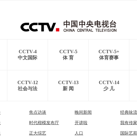
CCTV-4
CCTV-5
CCTV-5+
中文国际
体 育
体育赛事
CCTV-12
CCTV-13
CCTV-14
社会与法
新 闻
少 儿
播
焦点访谈
晚间新闻
经典咏
法
时代楷模发布厅
开讲啦
我有传
然
正大综艺
人口
国际艺