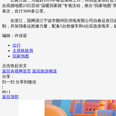
公路方面，为做好2019年春运保障工作，特别是发动社会
合高德地图23日启动“温暖回家路”专项活动，推出“回家地图
财经
教育
乡村振兴
生态环境
一带一路
条次，合计3600多公里。
大国智造
大国展会
大国保险
云顶对话
在浙江，国网浙江宁波市鄞州区供电有限公司自春运首日起开
制，并加强春运抢修力量，配备5台抢修车和4台应急发电车，
编辑：许佳诺
出行
太原铁路局
CCTV.节目官网
直播
节目单
栏目
片库
回家地图
点击收起全文
返回央视网首页
返回旅游频道
分享：
扫一扫 分享到微信
|
86
+1
返回顶部