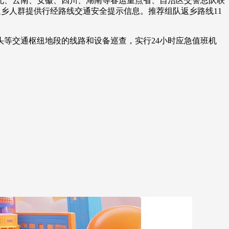
北、云南、安徽、四川、湖南等春运重点省、自治区交警总队联
返乡人群提供行经路线交通安全提示信息。推荐组队返乡路线11
艺术
汽车
数智
5G
产业+
时尚
天气
才艺
网展
央央好物
等交通枢纽地段的线路和设备巡查，实行24小时应急值班机