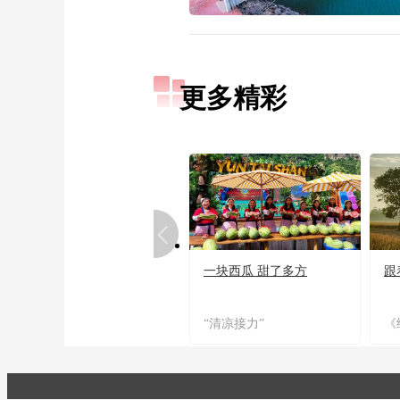
更多精彩
一块西瓜 甜了多方
跟
“清凉接力”
《