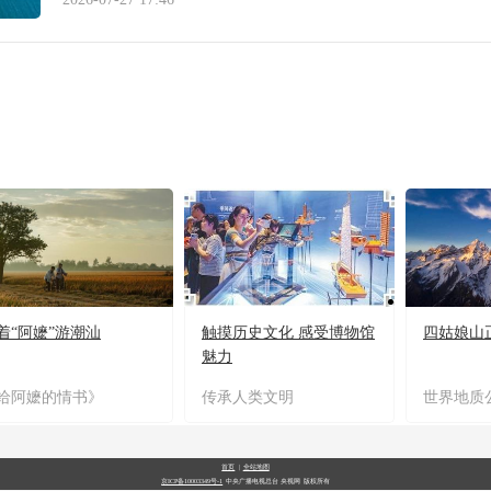
着“阿嬷”游潮汕
触摸历史文化 感受博物馆
四姑娘山
魅力
给阿嬷的情书》
传承人类文明
世界地质
首页
|
全站地图
京ICP备10003349号-1
中央广播电视总台
央视网
版权所有