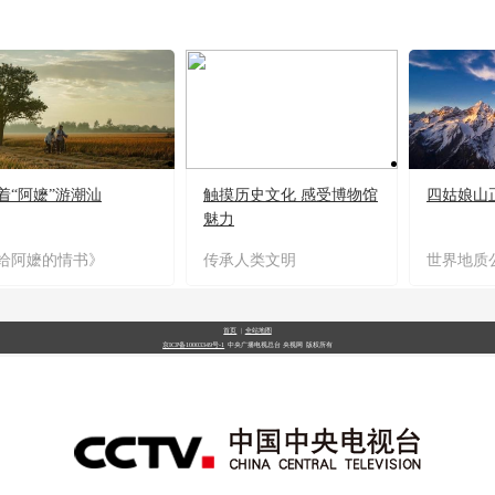
着“阿嬷”游潮汕
触摸历史文化 感受博物馆
四姑娘山
魅力
给阿嬷的情书》
传承人类文明
世界地质
首页
|
全站地图
京ICP备10003349号-1
中央广播电视总台
央视网
版权所有