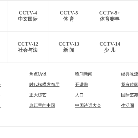
CCTV-4
CCTV-5
CCTV-5+
中文国际
体 育
体育赛事
CCTV-12
CCTV-13
CCTV-14
社会与法
新 闻
少 儿
播
焦点访谈
晚间新闻
经典咏
法
时代楷模发布厅
开讲啦
我有传
然
正大综艺
人口
国际艺
眼
典籍里的中国
中国诗词大会
生活圈