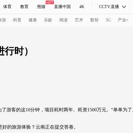
体育
教育
熊猫
直播中国
4K
CCTV.直播
式妙语
主持人
下载央视影音
热解读
天天学习
旅游
科普
健康
乐龄
阅读
艺术
数智
5G
产业+
纪录片网
国家大剧院
大型活动
进行时）
科技
法治
文娱
人物
公益
图片
习式妙语
央视快评
央视网评
光华锐评
锋面
频道
VR/AR
4K专区
全景新闻
请入列
人生第一次
人生第二次
游客的这10分钟，项目耗时两年、耗资1500万元。“单单为
冬奥会
CBA
NBA
中超
国足
国际足球
网球
综
好的旅游体验？云南正在提交答卷。
体育江湖
文化体育
冰雪道路
足球道路