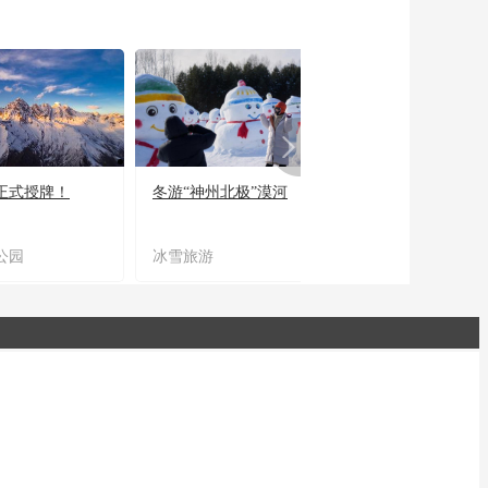
正式授牌！
冬游“神州北极”漠河
宜居宜业又宜游
公园
冰雪旅游
农文旅融合