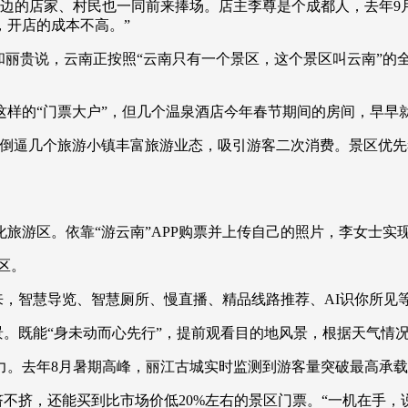
边的店家、村民也一同前来捧场。店主李尊是个成都人，去年9月
，开店的成本不高。”
丽贵说，云南正按照“云南只有一个景区，这个景区叫云南”的全
的“门票大户”，但几个温泉酒店今年春节期间的房间，早早
逼几个旅游小镇丰富旅游业态，吸引游客二次消费。景区优先
区。依靠“游云南”APP购票并上传自己的照片，李女士实现
区。
月以来，智慧导览、智慧厕所、慢直播、精品线路推荐、AI识你所
景。既能“身未动而心先行”，提前观看目的地风景，根据天气情
。去年8月暑期高峰，丽江古城实时监测到游客量突破最高承载
不挤，还能买到比市场价低20%左右的景区门票。“一机在手，