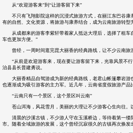
从“欢迎游客来”到“让游客留下来”
财经
教育
乡村振兴
生态环境
一带一路
不只有飞翔影院这样的沉浸式旅游方式，在丽江东巴谷康养
大国智造
大国展会
大国保险
云顶对话
有的自然、文化资源，将旅游与康养结合，成为云南旅游转型
从成都来的游客李紫轩带着家人抵达大理后，选择了租车自驾
车也更加方便。”
曾经，一周时间逛完昆大丽香的经典路线，让不少云南旅游
CCTV.节目官网
直播
节目单
栏目
片库
“从前是欢迎游客来，现在要让游客留下来，光靠风景不行，
治县县长普建勇说。
大丽香精品自驾游成为新的经典路线，老君山帐篷攀岩游也
也逐渐成为吸引游客的主力军。近几年，云南省度假旅游产品比
“云南只有一个景区，这个景区叫云南”
苍山洱海，风花雪月，美丽的大理让不少游客心生向往。以
清晨的沙溪古镇，不少游人守在玉溪桥边，等待着第一缕阳
市。随着全域旅游的发展，这个曾经沉寂很久的古镇再次焕发