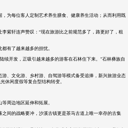
艺术
汽车
数智
5G
产业+
，为每位客人定制艺术养生膳食、健康养生活动；从而利用既
时尚
天气
才艺
网展
央央好物
李紫轩连声赞叹：“现在旅游比之前规范多了，路更好了，租
此都有了越来越多的担忧。
陆续开发，正吸引越来越多的游客在石林住下来。”石林彝族自
游、文化游、乡村游、自驾游等模式备受追捧，新兴旅游业态
观光休闲度假等复合型结构转变。
山等周边地区延伸和拓展。
之间的战略要冲，沙溪古镇更是茶马古道上唯一幸存的古集