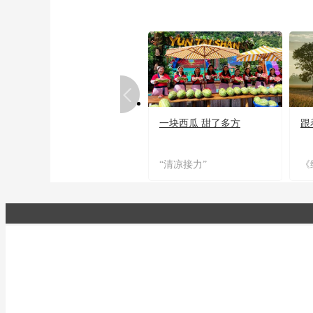
一块西瓜 甜了多方
跟
“清凉接力”
《