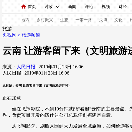
首页
时政
新闻
评论
视频
财经
人民领袖习近平
直播
海外频道
片库
iPanda
栏目大全
联播+
English
中国领导人
节目单
Монгол
听音
央视快评
微视频
习
地方
乡村振兴
生态
一带一路
央博
文化
旅游
央视网
>
旅游频道
总台春晚
网络春晚
共产党员网
秧纪录
云南 让游客留下来（文明旅游
来源：
人民日报
| 2019年01月23日 16:06
新闻
国内
国际
评论
经济
军事
人民日报 | 2019年01月23日 16:06
人民领袖习近平
联播+
热解读
天天学习
原标题：云南 让游客留下来（文明旅游进行时）
视频
小央视频
小央直播
直播中国
熊猫
正在加载
现场
前线
比划
快看
蓝海中国
新兵
坐在飞翔影院，不到10分钟就能“看遍”云南的主要景点。为了
界，负责项目开发的诺仕达公司总裁任剑媚满是自豪。
体育
直播
竞猜
2026年世界杯
2026年
从飞翔影院、刷脸入园到大力发展全域旅游，如何给游客更
VIP会员
CCTV奥林匹克频道
生活体育大会