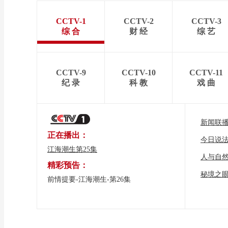
CCTV-1
CCTV-2
CCTV-3
综 合
财 经
综 艺
CCTV-9
CCTV-10
CCTV-11
纪 录
科 教
戏 曲
新闻联
正在播出：
今日说
江海潮生第25集
人与自
精彩预告：
秘境之
前情提要-江海潮生-第26集