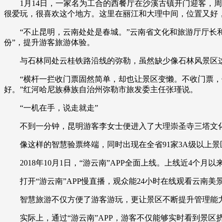
1月14日，一家名为工合的西餐厅在沙溪古镇开门迎客，周
很爱玩，很喜欢这个地方。这里在丽江和大理中间，位置又好
“不止昆明，云南处处是春城。”云南省文化和旅游厅厅长和
份”，提升游客旅游体验。
与石林同处云桂铁路沿线的弥勒，虽然缺少像石林风景区这样
“横杆一拦收门票固然简单，却也让景区变懒。不收门票，倒
好。”红河哈尼族彝族自治州弥勒市旅发委主任张瑾说。
“一机在手，说走就走”
不到一分钟，昆明游客李女士便进入了大理崇圣寺三塔文化旅游
像这样的智慧验票终端，同时出现在全省91家3A级以上景
2018年10月1日，“游云南”APP全面上线。上线近4个
打开“游云南”APP慢直播，观众能24小时在线观看云南美
智慧旅游不仅方便了游客游玩，更让景区不断提升管理能力
实际上，通过“游云南”APP，游客不仅能够实时看到景区挤