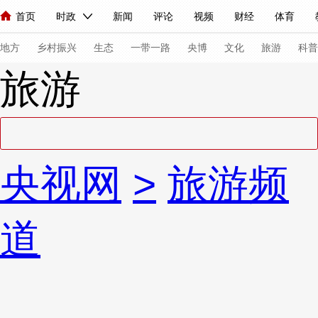
首页
时政
新闻
评论
视频
财经
体育
人民领袖习近平
直播
海外频道
片库
iPanda
栏目大全
联播+
English
中国领导人
节目单
Монгол
听音
央视快评
微视频
习式妙语
主持人
下
地方
乡村振兴
生态
一带一路
央博
文化
旅游
科普
旅游
总台春晚
网络春晚
共产党员网
秧纪录
纪录片网
新闻
国内
国际
评论
经济
军事
科技
法
央视网
>
旅游频
人民领袖习近平
联播+
热解读
天天学习
习式妙语
视频
小央视频
小央直播
直播中国
熊猫频道
V
道
现场
前线
比划
快看
蓝海中国
新兵请入列
体育
直播
竞猜
2026年世界杯
2026年冬奥会
VIP会员
CCTV奥林匹克频道
生活体育大会
体育江湖