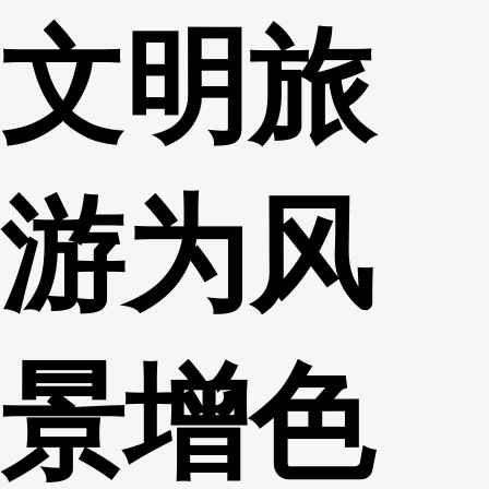
文明旅
财经
教育
乡村振兴
生态环境
一带一路
央博
大国智造
大国展会
大国保险
云顶对话
云起
超
游为风
CCTV.节目官网
直播
节目单
栏目
片库
热播榜
景增色