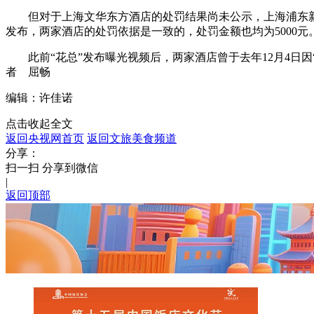
但对于上海文华东方酒店的处罚结果尚未公示，上海浦东新
财经
教育
乡村振兴
生态环境
一带一路
发布，两家酒店的处罚依据是一致的，处罚金额也均为5000元
大国智造
大国展会
大国保险
云顶对话
此前“花总”发布曝光视频后，两家酒店曾于去年12月4日因“
者 屈畅
编辑：许佳诺
点击收起全文
返回央视网首页
返回文旅美食频道
CCTV.节目官网
直播
节目单
栏目
片库
分享：
扫一扫 分享到微信
|
返回顶部