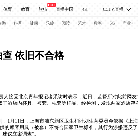
体育
教育
熊猫
直播中国
4K
CCTV.直播
式妙语
主持人
下载央视影音
热解读
天天学习
旅游
科普
健康
乐龄
阅读
艺术
数智
5G
产业+
纪录片网
国家大剧院
大型活动
抽查 依旧不合格
科技
法治
文娱
人物
公益
图片
习式妙语
央视快评
央视网评
光华锐评
锋面
频道
VR/AR
4K专区
全景新闻
接受北京青年报记者采访时表示，近日，监督所对此前网友“花
取了酒店内杯具、被套、枕套等样品。经检测，发现两家酒店存
请入列
人生第一次
人生第二次
1月11日，上海市浦东新区卫生和计划生育委员会依据《上海
冬奥会
CBA
NBA
中超
国足
国际足球
网球
综
客提供的顾客用具（被套）不符合国家卫生标准，其行为涉嫌违反
体育江湖
文化体育
冰雪道路
足球道路
，建议立案调查”。