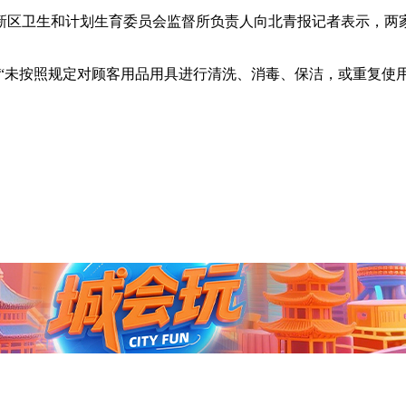
区卫生和计划生育委员会监督所负责人向北青报记者表示，两家
央博
非遗
文化
旅游
科普
健康
乐龄
阅读
。
云起
超级工厂
智敬中国
全民健康
颜选攻略
海洋
未按照规定对顾客用品用具进行清洗、消毒、保洁，或重复使用一
热播榜
总台企业白名单