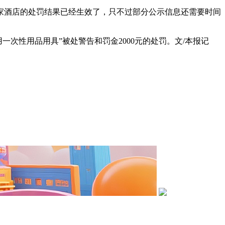
酒店的处罚结果已经生效了，只不过部分公示信息还需要时间
艺术
汽车
数智
5G
产业+
时尚
天气
才艺
网展
央央好物
次性用品用具”被处警告和罚金2000元的处罚。文/本报记