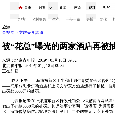
首页
时政
新闻
评论
视频
财经
人民领袖习近平
直播
海外频道
片库
iPanda
栏目大全
联播+
English
中国领导人
节目单
Монгол
听音
央视快评
微视频
习
地方
乡村振兴
生态
一带一路
央博
文化
旅游
央视网
>
文旅美食频道
总台春晚
网络春晚
共产党员网
秧纪录
被“花总”曝光的两家酒店再被
新闻
国内
国际
评论
经济
军事
来源：北京青年报 | 2019年01月18日 09:32
北京青年报 | 2019年01月18日 09:32
人民领袖习近平
联播+
热解读
天天学习
正在加载
视频
小央视频
小央直播
直播中国
熊猫
昨天下午，上海浦东新区卫生和计划生育委员会监督所负责人
——浦东丽思卡尔顿酒店和上海文华东方酒店进行了抽检，提
现场
前线
比划
快看
蓝海中国
新兵
出罚款5000元的处罚。
北青报记者在上海浦东新区行政处罚公示信息官方网站看到，
体育
直播
竞猜
2026年世界杯
2026年
做出了罚款5000元的处罚。其违法事实表明，该酒店“为顾
VIP会员
CCTV奥林匹克频道
生活体育大会
《上海市传染病防治管理办法》第四十二条的规定，应予处罚