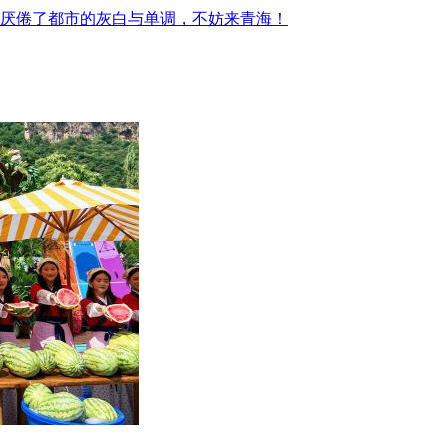
厌倦了都市的灰白与单调，不妨来青海！