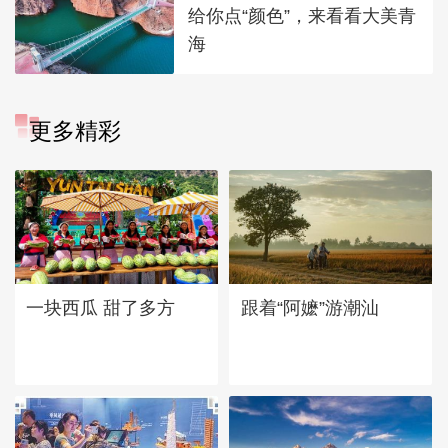
给你点“颜色”，来看看大美青
海
更多精彩
一块西瓜 甜了多方
跟着“阿嬷”游潮汕