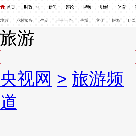
首页
时政
新闻
评论
视频
财经
体育
人民领袖习近平
直播
海外频道
片库
iPanda
栏目大全
联播+
English
中国领导人
节目单
Монгол
听音
央视快评
微视频
习式妙语
主持人
下
地方
乡村振兴
生态
一带一路
央博
文化
旅游
科普
旅游
总台春晚
网络春晚
共产党员网
秧纪录
纪录片网
新闻
国内
国际
评论
经济
军事
科技
法
央视网
>
旅游频
人民领袖习近平
联播+
热解读
天天学习
习式妙语
视频
小央视频
小央直播
直播中国
熊猫频道
V
道
现场
前线
比划
快看
蓝海中国
新兵请入列
体育
直播
竞猜
2026年世界杯
2026年冬奥会
VIP会员
CCTV奥林匹克频道
生活体育大会
体育江湖