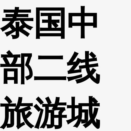
泰国中
财经
教育
乡村振兴
生态环境
一带一路
央博
大国智造
大国展会
大国保险
云顶对话
云起
超
部二线
CCTV.节目官网
直播
节目单
栏目
片库
收视榜
旅游城