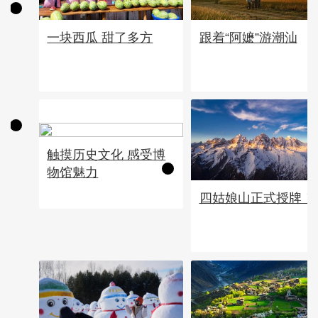
一块西瓜 甜了多方
跟着“阿嬷”游潮汕
触摸历史文化 感受博
物馆魅力
四姑娘山正式授牌！