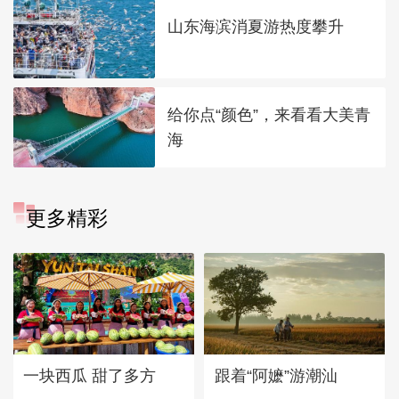
山东海滨消夏游热度攀升
给你点“颜色”，来看看大美青
海
更多精彩
一块西瓜 甜了多方
跟着“阿嬷”游潮汕