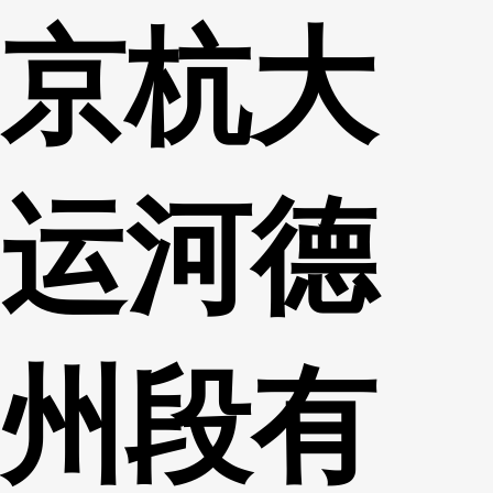
京杭大
财经
教育
乡村振兴
生态环境
一带一路
央博
大国智造
大国展会
大国保险
云顶对话
云起
超
运河德
CCTV.节目官网
直播
节目单
栏目
片库
热播榜
州段有