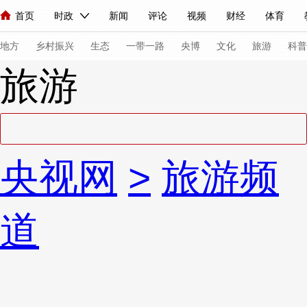
首页
时政
新闻
评论
视频
财经
体育
人民领袖习近平
直播
海外频道
片库
iPanda
栏目大全
联播+
English
中国领导人
节目单
Монгол
听音
央视快评
微视频
习式妙语
主持人
下
地方
乡村振兴
生态
一带一路
央博
文化
旅游
科普
旅游
总台春晚
网络春晚
共产党员网
秧纪录
纪录片网
新闻
国内
国际
评论
经济
军事
科技
法
央视网
>
旅游频
人民领袖习近平
联播+
热解读
天天学习
习式妙语
视频
小央视频
小央直播
直播中国
熊猫频道
V
道
现场
前线
比划
快看
蓝海中国
新兵请入列
体育
直播
竞猜
2026年世界杯
2026年冬奥会
VIP会员
CCTV奥林匹克频道
生活体育大会
体育江湖