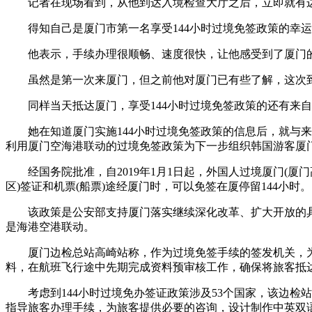
记者在现场看到，从他到达入境检查大厅之后，立即就有边检
财经
教育
乡村振兴
生态环境
一带一路
得知自己是厦门市第一名享受144小时过境免签政策的幸运
大国智造
大国展会
大国保险
云顶对话
他表示，手续办理很顺畅、速度很快，让他感受到了厦门
虽然是第一次来厦门，但之前他对厦门已有些了解，这次到
同样当天抵达厦门，享受144小时过境免签政策的还有来自
她在知道厦门实施144小时过境免签政策的信息后，就与来
CCTV.节目官网
直播
节目单
栏目
片库
利用厦门空海港联动的过境免签政策为下一步组织韩国游客厦门
经国务院批准，自2019年1月1日起，外国人过境厦门(厦门
区)签证和机票(船票)途经厦门时，可以免签在厦停留144小时。
该政策是公安部支持厦门落实继续深化改革、扩大开放的具
是海港空港联动。
厦门边检总站高崎站称，作为过境免签手续的签发机关，为加
料，在航班飞行途中先期完成资料预审核工作，确保将旅客抵
考虑到144小时过境免办签证政策涉及53个国家，该边检
指导旅客办理手续，为旅客提供必要的咨询，设计制作中英双语