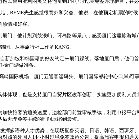
民警用流利的英文将他引到144小时过境免签办理柜台，在必
央博
非遗
文化
旅游
科普
健康
乐龄
阅读
儿，BEME先生感觉很意外和兴奋。他说，在他预定机票的时
云起
超级工厂
智敬中国
全民健康
颜选攻略
海洋
的热情和好客。
厦门，他计划到鼓浪屿、环岛路等景点，感受厦门这座旅游城
韩国、从事旅行社工作的KANG。
自新加坡和韩国籍的好友约定来厦门踩线。落地厦门后，他们首
热播榜
总台企业白名单
-金门游做准备。
高崎国际机场、厦门五通客运码头、厦门国际邮轮中心口岸)可享受
体体现，也是支持厦门自贸片区改革创新、实施更加便利人员出
快旅客的通关速度，边检部门前置审核手续，利用申报平台和边检
达后办理免签手续的时间压缩到最短。
站发挥多语种人才优势，在现场配备英语、日语、韩语、西班牙、
对照的外国人144小时过境免签政策公告，提高旅客申报和通关效