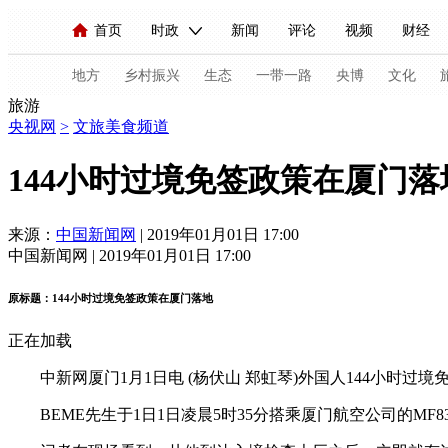
首页
时政
新闻
评论
视频
财经
人民领袖习近平
直播
海外频道
片库
iPanda
栏目大全
联播+
English
中国领导人
节目单
Монгол
听音
央视快评
微视频
习
地方
乡村振兴
生态
一带一路
央博
文化
旅游
央视网
>
文旅美食频道
总台春晚
网络春晚
共产党员网
秧纪录
144小时过境免签政策在厦门落
新闻
国内
国际
评论
经济
军事
来源：
中国新闻网
| 2019年01月01日 17:00
中国新闻网 | 2019年01月01日 17:00
人民领袖习近平
联播+
热解读
天天学习
原标题：144小时过境免签政策在厦门落地
视频
小央视频
小央直播
直播中国
熊猫
正在加载
现场
前线
比划
快看
蓝海中国
新兵
中新网厦门1月1日电 (杨伏山 郑虹琴)外国人144小时过境
体育
直播
竞猜
2026年世界杯
2026年
BEME先生于1日1日凌晨5时35分搭乘厦门航空公司的MF
VIP会员
CCTV奥林匹克频道
生活体育大会