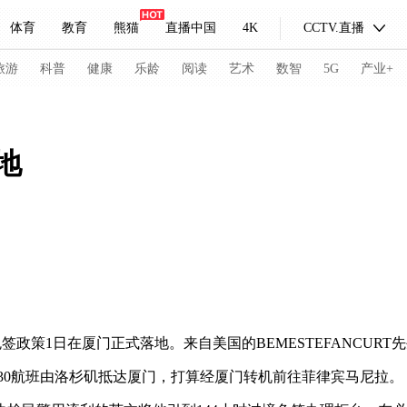
体育
教育
熊猫
直播中国
4K
CCTV.直播
式妙语
主持人
下载央视影音
热解读
天天学习
旅游
科普
健康
乐龄
阅读
艺术
数智
5G
产业+
纪录片网
国家大剧院
大型活动
地
科技
法治
文娱
人物
公益
图片
习式妙语
央视快评
央视网评
光华锐评
锋面
频道
VR/AR
4K专区
全景新闻
请入列
人生第一次
人生第二次
免签政策1日在厦门正式落地。来自美国的BEMESTEFANCU
冬奥会
CBA
NBA
中超
国足
国际足球
网球
综
830航班由洛杉矶抵达厦门，打算经厦门转机前往菲律宾马尼拉。
体育江湖
文化体育
冰雪道路
足球道路