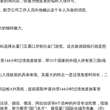
要的询问后，快速为他签发好临时入境许可。
艺术
汽车
数智
5G
产业+
候，航空公司工作人员向他确认这个令人兴奋的消息。
时尚
天气
才艺
网展
央央好物
市的独特魅力。
站选择从厦门五通口岸前往金门游览。这次旅游踩线行就是想
144小时过境免签政策，即53个国家的外国人持有第三国(地
入境政策的具体体现。其最大的特点一是过境免签时间长，二
API系统，提前获取申请办理144小时过境免签旅客资
法语、德语、俄语、阿拉伯语等8个语种的外语专业民警，现场
率，努力擦亮“国门名片”、展现厦门国际化城市形象。(完)