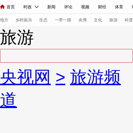
首页
时政
新闻
评论
视频
财经
体育
人民领袖习近平
直播
海外频道
片库
iPanda
栏目大全
联播+
English
中国领导人
节目单
Монгол
听音
央视快评
微视频
习式妙语
主持人
下
地方
乡村振兴
生态
一带一路
央博
文化
旅游
科普
旅游
总台春晚
网络春晚
共产党员网
秧纪录
纪录片网
新闻
国内
国际
评论
经济
军事
科技
法
央视网
>
旅游频
人民领袖习近平
联播+
热解读
天天学习
习式妙语
视频
小央视频
小央直播
直播中国
熊猫频道
V
道
现场
前线
比划
快看
蓝海中国
新兵请入列
体育
直播
竞猜
2026年世界杯
2026年冬奥会
VIP会员
CCTV奥林匹克频道
生活体育大会
体育江湖