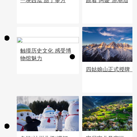
一块西瓜 甜了多方
跟着“阿嬷”游潮汕
触摸历史文化 感受博
物馆魅力
四姑娘山正式授牌！