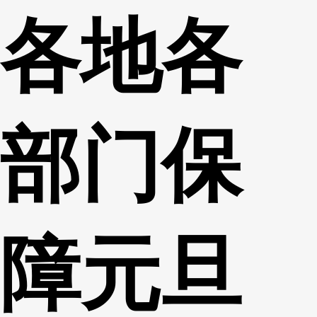
各地各
财经
教育
乡村振兴
生态环境
一带一路
央博
大国智造
大国展会
大国保险
云顶对话
云起
超
部门保
CCTV.节目官网
直播
节目单
栏目
片库
热播榜
障元旦