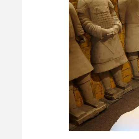
财经
教育
乡村振兴
生态环境
一带一路
大国智造
大国展会
大国保险
云顶对话
CCTV.节目官网
直播
节目单
栏目
片库