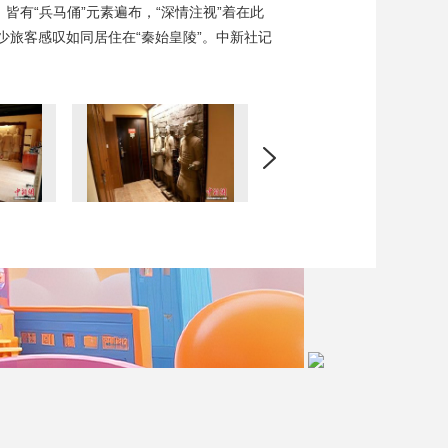
皆有“兵马俑”元素遍布，“深情注视”着在此
旅客感叹如同居住在“秦始皇陵”。中新社记