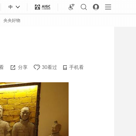
中
央央好物
看
分享
30看过
手机看
合体育
亚冬会