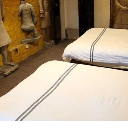
央博
非遗
文化
旅游
科普
健康
乐龄
阅读
云起
超级工厂
智敬中国
全民健康
颜选攻略
海洋
热播榜
总台企业白名单