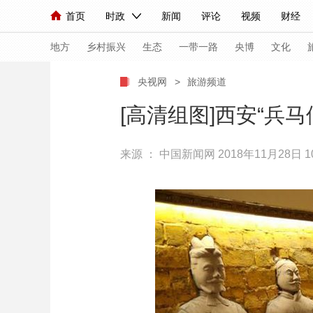
首页
时政
新闻
评论
视频
财经
人民领袖习近平
直播
海外频道
片库
iPanda
栏目大全
联播+
English
中国领导人
节目单
Монгол
听音
央视快评
微视频
习
地方
乡村振兴
生态
一带一路
央博
文化
央视网
>
旅游频道
总台春晚
网络春晚
共产党员网
秧纪录
[高清组图]西安“兵马
来源 ：
中国新闻网
2018年11月28日 10
新闻
国内
国际
评论
经济
军事
人民领袖习近平
联播+
热解读
天天学习
视频
小央视频
小央直播
直播中国
熊猫
现场
前线
比划
快看
蓝海中国
新兵
体育
直播
竞猜
2026年世界杯
2026
VIP会员
CCTV奥林匹克频道
生活体育大会