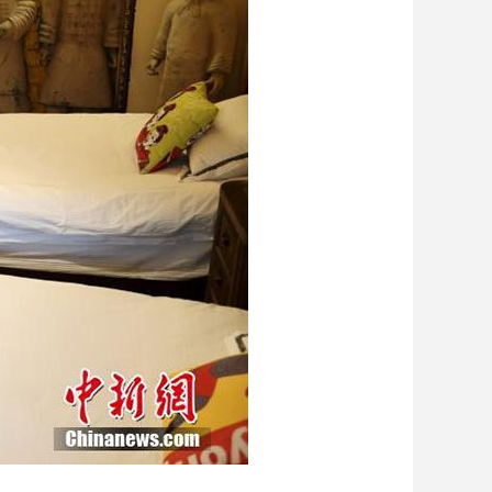
艺术
汽车
数智
5G
产业+
时尚
天气
才艺
网展
央央好物