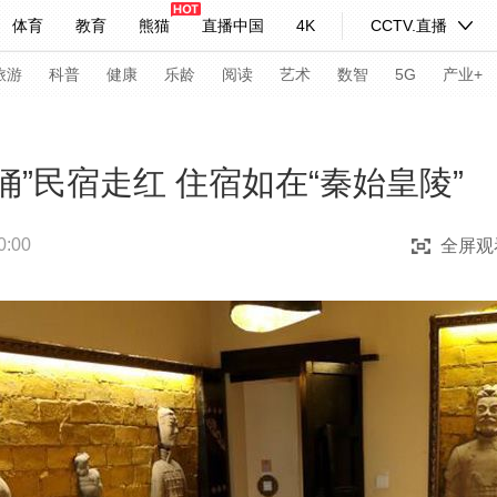
体育
教育
熊猫
直播中国
4K
CCTV.直播
式妙语
主持人
下载央视影音
热解读
天天学习
旅游
科普
健康
乐龄
阅读
艺术
数智
5G
产业+
纪录片网
国家大剧院
大型活动
俑”民宿走红 住宿如在“秦始皇陵”
:00
全屏观
科技
法治
文娱
人物
公益
图片
习式妙语
央视快评
央视网评
光华锐评
锋面
频道
VR/AR
4K专区
全景新闻
请入列
人生第一次
人生第二次
年冬奥会
CBA
NBA
中超
国足
国际足球
网球
综
体育江湖
文化体育
冰雪道路
足球道路