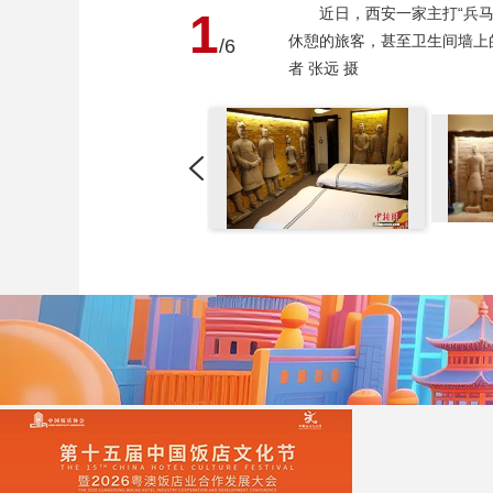
近日，西安一家主打“兵
1
休憩的旅客，甚至卫生间墙上
/6
者 张远 摄