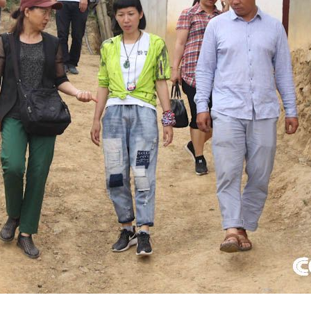
央博
非遗
文化
旅游
科普
健康
乐龄
阅读
云起
超级工厂
智敬中国
全民健康
颜选攻略
海洋
热播榜
总台企业白名单