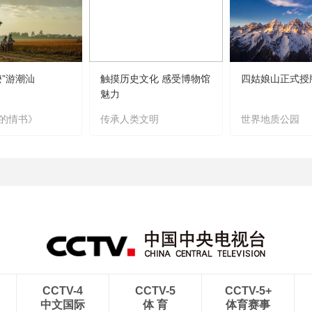
嬷”游潮汕
触摸历史文化 感受博物馆
四姑娘山正式授
魅力
的情书》
传承人类文明
世界地质公园
CCTV-4
CCTV-5
CCTV-5+
中文国际
体 育
体育赛事