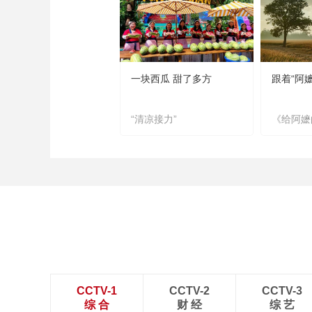
一块西瓜 甜了多方
跟着“阿
“清凉接力”
《给阿嬷
CCTV-1
CCTV-2
CCTV-3
综 合
财 经
综 艺