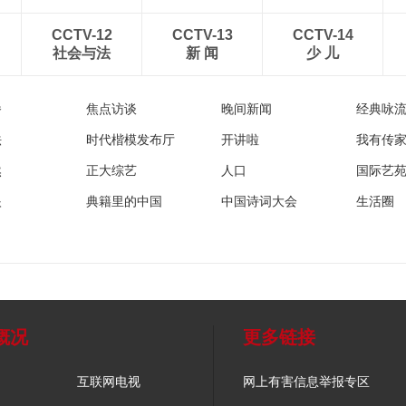
CCTV-12
CCTV-13
CCTV-14
社会与法
新 闻
少 儿
播
焦点访谈
晚间新闻
经典咏
法
时代楷模发布厅
开讲啦
我有传
然
正大综艺
人口
国际艺
眼
典籍里的中国
中国诗词大会
生活圈
概况
更多链接
互联网电视
网上有害信息举报专区