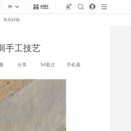
中
央央好物
训手工技艺
看
分享
54看过
手机看
合体育
亚冬会