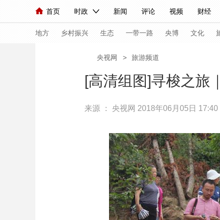
首页
时政
新闻
评论
视频
财经
人民领袖习近平
直播
海外频道
片库
iPanda
栏目大全
联播+
English
中国领导人
节目单
Монгол
听音
央视快评
微视频
习
地方
乡村振兴
生态
一带一路
央博
文化
央视网
>
旅游频道
总台春晚
网络春晚
共产党员网
秧纪录
[高清组图]寻梭之
来源 ：
央视网
2018年06月05日 17:40
新闻
国内
国际
评论
经济
军事
人民领袖习近平
联播+
热解读
天天学习
视频
小央视频
小央直播
直播中国
熊猫
现场
前线
比划
快看
蓝海中国
新兵
体育
直播
竞猜
2026年世界杯
2026
VIP会员
CCTV奥林匹克频道
生活体育大会