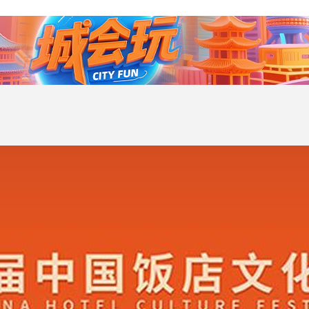
央博
非遗
文化
旅游
科普
健康
乐龄
阅读
云起
超级工厂
智敬中国
全民健康
颜选攻略
海洋
热播榜
总台企业白名单