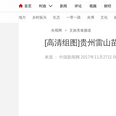
首页
时政
新闻
评论
视频
财经
人民领袖习近平
直播
海外频道
片库
iPanda
栏目大全
联播+
English
中国领导人
节目单
Монгол
听音
央视快评
微视频
习
地方
乡村振兴
生态
一带一路
央博
文化
央视网
>
文旅美食频道
总台春晚
网络春晚
共产党员网
秧纪录
[高清组图]贵州雷
来源 ：
中国新闻网
2017年11月27日 08
新闻
国内
国际
评论
经济
军事
人民领袖习近平
联播+
热解读
天天学习
视频
小央视频
小央直播
直播中国
熊猫
现场
前线
比划
快看
蓝海中国
新兵
体育
直播
竞猜
2026年世界杯
2026
VIP会员
CCTV奥林匹克频道
生活体育大会