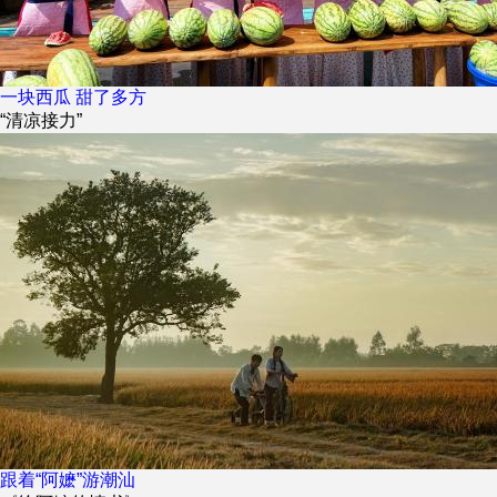
一块西瓜 甜了多方
“清凉接力”
跟着“阿嬷”游潮汕