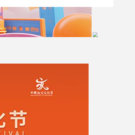
艺术
汽车
数智
5G
产业+
时尚
天气
才艺
网展
央央好物