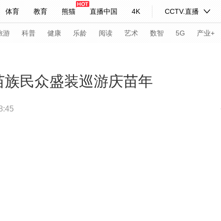
体育
教育
熊猫
直播中国
4K
CCTV.直播
式妙语
主持人
下载央视影音
热解读
天天学习
旅游
科普
健康
乐龄
阅读
艺术
数智
5G
产业+
纪录片网
国家大剧院
大型活动
山苗族民众盛装巡游庆苗年
:45
科技
法治
文娱
人物
公益
图片
习式妙语
央视快评
央视网评
光华锐评
锋面
频道
VR/AR
4K专区
全景新闻
请入列
人生第一次
人生第二次
年冬奥会
CBA
NBA
中超
国足
国际足球
网球
综
体育江湖
文化体育
冰雪道路
足球道路