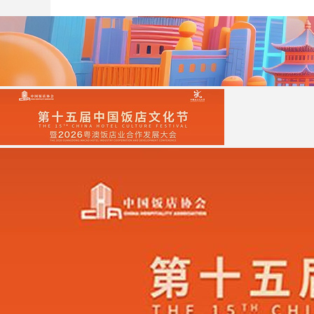
财经
教育
乡村振兴
生态环境
一带一路
大国智造
大国展会
大国保险
云顶对话
CCTV.节目官网
直播
节目单
栏目
片库