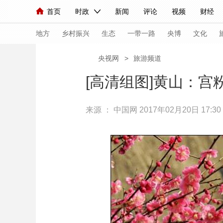
首页
时政
新闻
评论
视频
财经
人民领袖习近平
直播
海外频道
片库
iPanda
栏目大全
联播+
English
中国领导人
节目单
Монгол
听音
央视快评
微视频
习
地方
乡村振兴
生态
一带一路
央博
文化
央视网
>
旅游频道
总台春晚
网络春晚
共产党员网
秧纪录
[高清组图]黄山：
来源 ：
中国网
2017年02月20日 17:30
新闻
国内
国际
评论
经济
军事
人民领袖习近平
联播+
热解读
天天学习
视频
小央视频
小央直播
直播中国
熊猫
现场
前线
比划
快看
蓝海中国
新兵
体育
直播
竞猜
2026年世界杯
2026
VIP会员
CCTV奥林匹克频道
生活体育大会