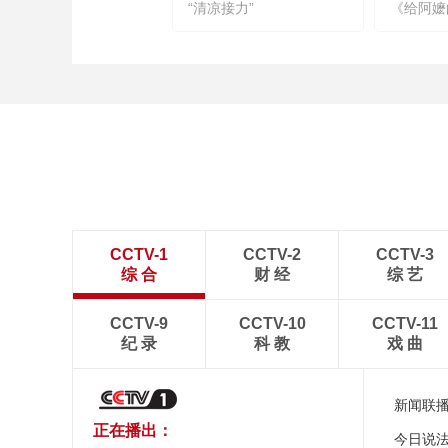
“清凉接力”
《给阿嬷
CCTV-1
CCTV-2
CCTV-3
综 合
财 经
综 艺
CCTV-9
CCTV-10
CCTV-11
纪 录
科 教
戏 曲
新闻联
正在播出：
今日说