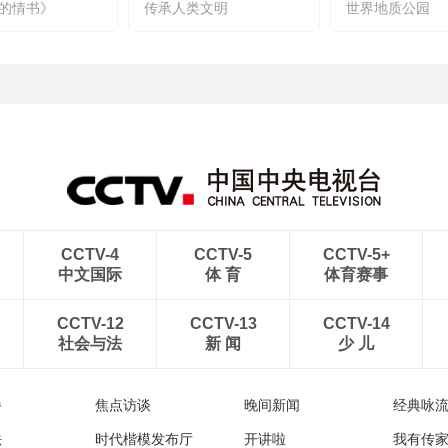
的情书》
传承人类文明
世界地质公园
CCTV-4
CCTV-5
CCTV-5+
中文国际
体 育
体育赛事
CCTV-12
CCTV-13
CCTV-14
社会与法
新 闻
少 儿
播
焦点访谈
晚间新闻
经典咏
法
时代楷模发布厅
开讲啦
我有传