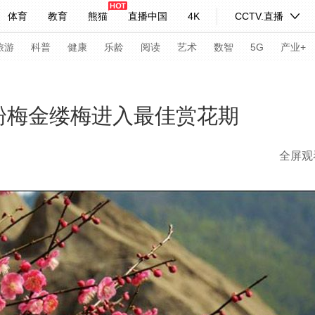
体育
教育
熊猫
直播中国
4K
CCTV.直播
式妙语
主持人
下载央视影音
热解读
天天学习
旅游
科普
健康
乐龄
阅读
艺术
数智
5G
产业+
纪录片网
国家大剧院
大型活动
宫粉梅金缕梅进入最佳赏花期
全屏观
科技
法治
文娱
人物
公益
图片
习式妙语
央视快评
央视网评
光华锐评
锋面
频道
VR/AR
4K专区
全景新闻
请入列
人生第一次
人生第二次
年冬奥会
CBA
NBA
中超
国足
国际足球
网球
综
体育江湖
文化体育
冰雪道路
足球道路