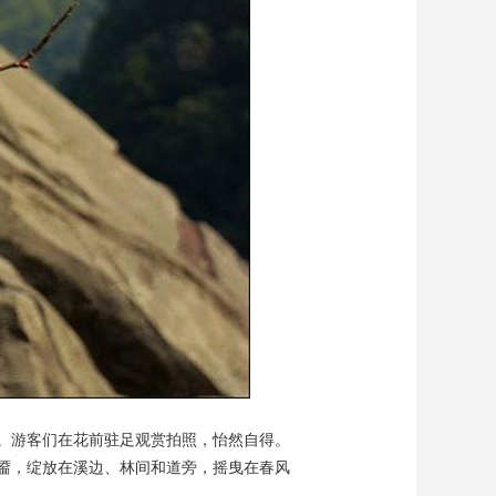
艺术
汽车
数智
5G
产业+
时尚
天气
才艺
网展
央央好物
。游客们在花前驻足观赏拍照，怡然自得。
靥，绽放在溪边、林间和道旁，摇曳在春风