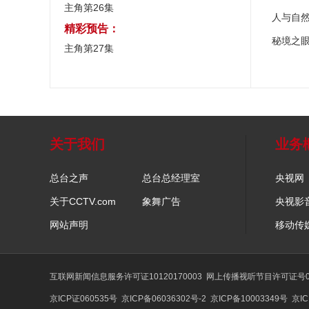
主角第26集
人与自
精彩预告：
秘境之
主角第27集
关于我们
业务
总台之声
总台总经理室
央视网
关于CCTV.com
象舞广告
央视影
网站声明
移动传
互联网新闻信息服务许可证10120170003
网上传播视听节目许可证号01
京ICP证060535号
京ICP备06036302号-2
京ICP备10003349号
京IC