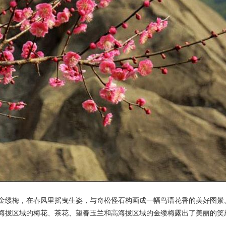
央博
非遗
文化
旅游
科普
健康
乐龄
阅读
云起
超级工厂
智敬中国
全民健康
颜选攻略
海洋
热播榜
总台企业白名单
金缕梅，在春风里摇曳生姿，与奇松怪石构画成一幅鸟语花香的美好图景
海拔区域的梅花、茶花、望春玉兰和高海拔区域的金缕梅露出了美丽的笑