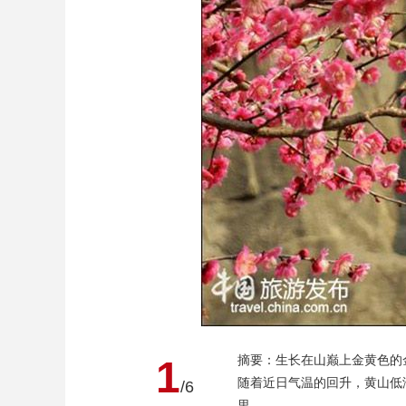
财经
教育
乡村振兴
生态环境
一带一路
大国智造
大国展会
大国保险
云顶对话
CCTV.节目官网
直播
节目单
栏目
片库
摘要：生长在山巅上金黄色的
1
随着近日气温的回升，黄山低
/6
里。