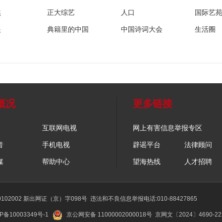
然
正大综艺
人口
国际艺
眼
典籍里的中国
中国诗词大会
生活圈
概况
更多链接
互联网电视
网上有害信息举报专区
音
手机电视
辟谣平台
法律顾问
媒
帮助中心
望海热线
人才招聘
02002 新出网证（京）字098号
违法和不良信息举报电话:010-88427865
P备10003349号-1
京公网安备 11000002000018号
京网文〔2024〕4690-2