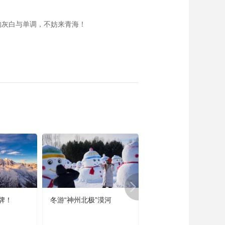
的灰白与单调，不妨来青海！
牌！
冬游“神州北极”漠河
宜居宜业又宜游