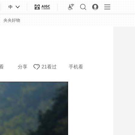
中
央央好物
看
分享
21看过
手机看
合体育
亚冬会