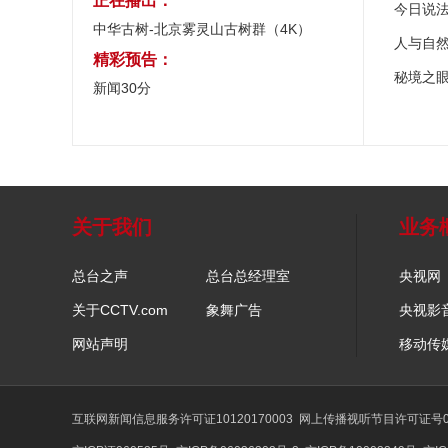
正在播出：
今日说
中华古树-北京雾灵山古树群（4K）
人与自
精彩预告：
秘境之
新闻30分
关于我们
业务
总台之声
总台总经理室
央视网
关于CCTV.com
象舞广告
央视影
网站声明
移动传
互联网新闻信息服务许可证10120170003
网上传播视听节目许可证号01