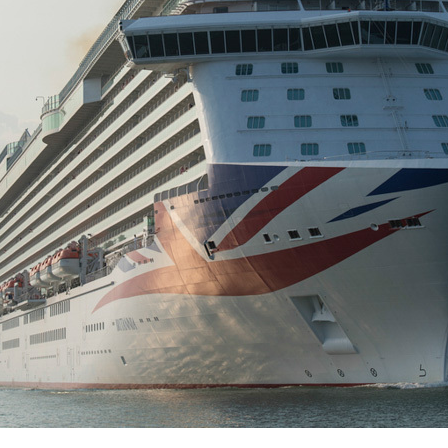
央博
非遗
文化
旅游
科普
健康
乐龄
阅读
云起
超级工厂
智敬中国
全民健康
颜选攻略
海洋
收视榜
总台企业白名单