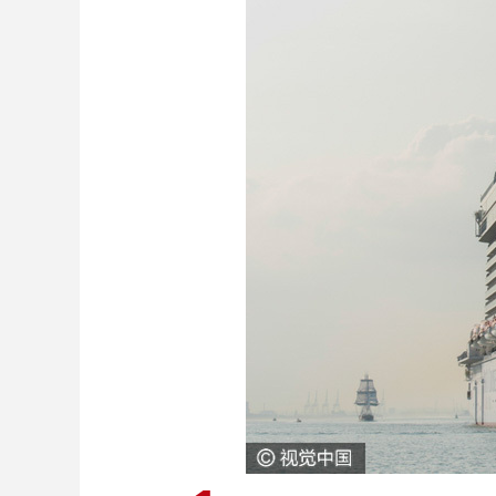
财经
教育
乡村振兴
生态环境
一带一路
大国智造
大国展会
大国保险
云顶对话
CCTV.节目官网
直播
节目单
栏目
片库