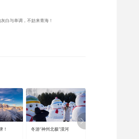
的灰白与单调，不妨来青海！
牌！
冬游“神州北极”漠河
宜居宜业又宜游