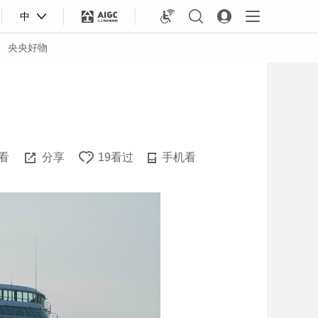
中
央央好物
看
分享
19看过
手机看
合体育
亚冬会