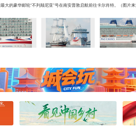
英国最大的豪华邮轮“不列颠尼亚”号在南安普敦启航前往卡尔肖特。（图片