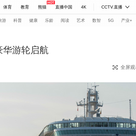
体育
教育
熊猫
直播中国
4K
CCTV.直播
式妙语
主持人
下载央视影音
热解读
天天学习
旅游
科普
健康
乐龄
阅读
艺术
数智
5G
产业+
纪录片网
国家大剧院
大型活动
豪华游轮启航
全屏观
科技
法治
文娱
人物
公益
图片
习式妙语
央视快评
央视网评
光华锐评
锋面
频道
VR/AR
4K专区
全景新闻
请入列
人生第一次
人生第二次
年冬奥会
CBA
NBA
中超
国足
国际足球
网球
综
体育江湖
文化体育
冰雪道路
足球道路