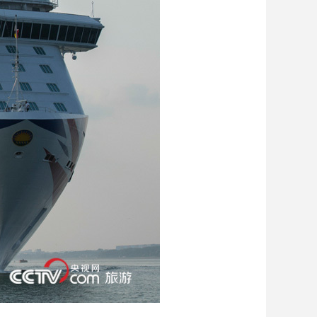
艺术
汽车
数智
5G
产业+
时尚
天气
才艺
网展
央央好物