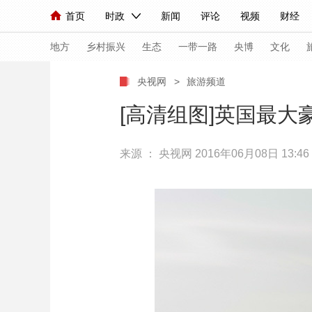
首页
时政
新闻
评论
视频
财经
人民领袖习近平
直播
海外频道
片库
iPanda
栏目大全
联播+
English
中国领导人
节目单
Монгол
听音
央视快评
微视频
习
地方
乡村振兴
生态
一带一路
央博
文化
央视网
>
旅游频道
总台春晚
网络春晚
共产党员网
秧纪录
[高清组图]英国最大
来源 ：
央视网
2016年06月08日 13:46
新闻
国内
国际
评论
经济
军事
人民领袖习近平
联播+
热解读
天天学习
视频
小央视频
小央直播
直播中国
熊猫
现场
前线
比划
快看
蓝海中国
新兵
体育
直播
竞猜
2026年世界杯
2026
VIP会员
CCTV奥林匹克频道
生活体育大会