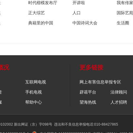
法
时代楷模发布厅
开讲啦
我有传
然
正大综艺
人口
国际艺
眼
典籍里的中国
中国诗词大会
生活圈
概况
更多链接
互联网电视
网上有害信息举报专区
音
手机电视
辟谣平台
法律顾问
媒
帮助中心
望海热线
人才招聘
02002 新出网证（京）字098号
违法和不良信息举报电话:010-88427865