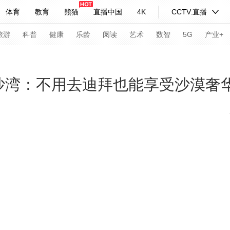
体育
教育
熊猫
直播中国
4K
CCTV.直播
式妙语
主持人
下载央视影音
热解读
天天学习
旅游
科普
健康
乐龄
阅读
艺术
数智
5G
产业+
纪录片网
国家大剧院
大型活动
响沙湾：不用去迪拜也能享受沙漠奢
科技
法治
文娱
人物
公益
图片
习式妙语
央视快评
央视网评
光华锐评
锋面
频道
VR/AR
4K专区
全景新闻
请入列
人生第一次
人生第二次
年冬奥会
CBA
NBA
中超
国足
国际足球
网球
综
体育江湖
文化体育
冰雪道路
足球道路