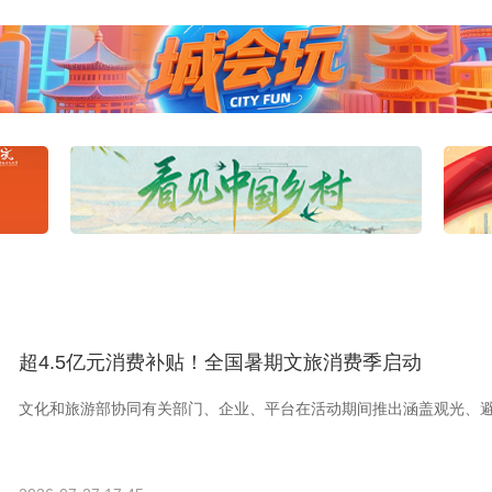
央博
非遗
文化
旅游
科普
健康
乐龄
阅读
云起
超级工厂
智敬中国
全民健康
颜选攻略
海洋
热播榜
总台企业白名单
超4.5亿元消费补贴！全国暑期文旅消费季启动
文化和旅游部协同有关部门、企业、平台在活动期间推出涵盖观光、