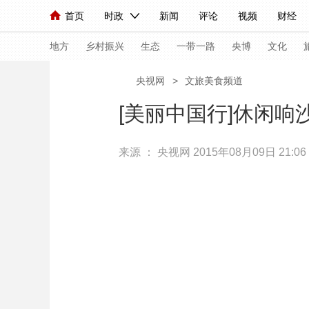
首页
时政
新闻
评论
视频
财经
人民领袖习近平
直播
海外频道
片库
iPanda
栏目大全
联播+
English
中国领导人
节目单
Монгол
听音
央视快评
微视频
习
地方
乡村振兴
生态
一带一路
央博
文化
央视网
>
文旅美食频道
总台春晚
网络春晚
共产党员网
秧纪录
[美丽中国行]休闲
来源 ：
央视网
2015年08月09日 21:06
新闻
国内
国际
评论
经济
军事
人民领袖习近平
联播+
热解读
天天学习
视频
小央视频
小央直播
直播中国
熊猫
现场
前线
比划
快看
蓝海中国
新兵
体育
直播
竞猜
2026年世界杯
2026
VIP会员
CCTV奥林匹克频道
生活体育大会