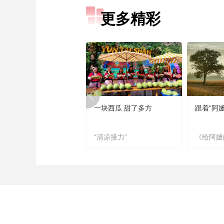
更多精彩
一块西瓜 甜了多方
跟着“阿
“清凉接力”
《给阿嬷