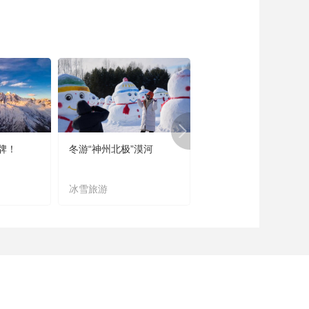
牌！
冬游“神州北极”漠河
宜居宜业又宜游
冰雪旅游
农文旅融合