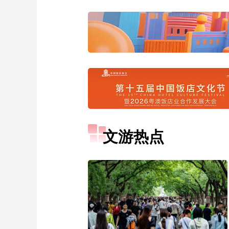
财经
教育
乡村振兴
生态环境
一带一路
大国智造
大国展会
大国保险
云顶对话
CCTV.节目官网
直播
节目单
栏目
片库
文游热点