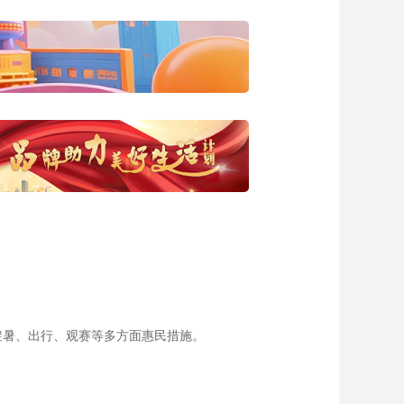
艺术
汽车
数智
5G
产业+
时尚
天气
才艺
网展
央央好物
避暑、出行、观赛等多方面惠民措施。