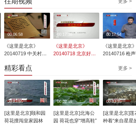
往期视频
更多 >
00:06:58
00:17:38
00:17:54
《这里是北京》
《这里是北京》
《这里是北京
20140719 中关村的
20140718 北京好声
20140716 枪
那些“私信”
音
的案中案
精彩看点
更多 >
00:03:55
00:02:15
00:03:35
[这里是北京]颐和园
[这里是北京]北海公
[这里是北京]莲
荷花擅闯皇家园林
园 荷花也穿“增高鞋”
种着“来自星星