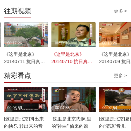
往期视频
更多 >
00:17:26
00:17:45
00:18:26
《这里是北京》
《这里是北京》
《这里是北京
20140711 抗日真相
20140710 抗日真相
20140709 抗
——解密档案
——兵临城下
——烽火围城
精彩看点
更多 >
00:03:59
00:04:35
00:02:54
[这里是北京]抖出来
[这里是北京]胡同里
[这里是北京]夏
的快乐 转出来的音
的“神曲” 偷来的谱
的“清凉”音儿