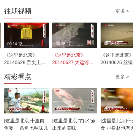
往期视频
更多 >
00:14:13
00:18:27
00:18:18
《这里是北京》
《这里是北京》
《这里是北京
20140628 舌尖上的
20140627 大运河
20140626 丝
南锣——中戏 校门口
——申遗背后的故事
——申遗背后
精彩看点
更多 >
的美食
00:05:34
00:03:05
00:04:51
[这里是北京]十渡鲟
[这里是北京]“白水”煮
[这里是北京]什
鱼宴 一条鱼七种味儿
出来的美味
食 小身材也有