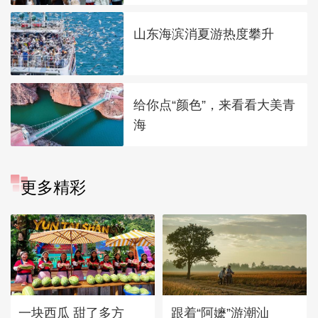
山东海滨消夏游热度攀升
给你点“颜色”，来看看大美青
海
更多精彩
一块西瓜 甜了多方
跟着“阿嬷”游潮汕