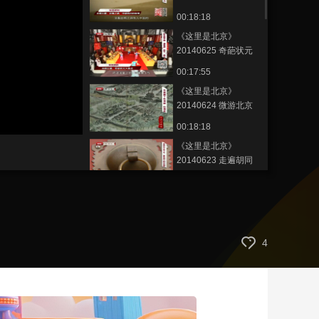
——申遗背后的故事
00:18:18
艺术
汽车
数智
5G
产业+
《这里是北京》
时尚
天气
才艺
网展
央央好物
20140625 奇葩状元
大盘点
00:17:55
《这里是北京》
20140624 微游北京
——登长城 好汉去哪
静
00:18:18
音
儿
(m)
《这里是北京》
20140623 走遍胡同
——西四这一片儿
00:18:23
《这里是北京》
20140621 舌尖上的
南锣——名人家门口
00:06:49
4
的美食
《这里是北京》
20140620 跟着怪字
认青铜
00:17:35
《这里是北京》