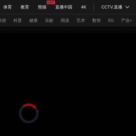
体育
教育
熊猫
直播中国
4K
CCTV.直播
式妙语
主持人
下载央视影音
热解读
天天学习
旅游
科普
健康
乐龄
阅读
艺术
数智
5G
产业+
纪录片网
国家大剧院
大型活动
科技
法治
文娱
人物
公益
图片
习式妙语
央视快评
央视网评
光华锐评
锋面
频道
VR/AR
4K专区
全景新闻
请入列
人生第一次
人生第二次
正
在
年冬奥会
CBA
NBA
中超
国足
国际足球
网球
综
加
载
体育江湖
文化体育
视
冰雪道路
足球道路
频