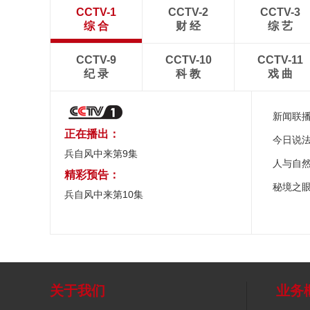
CCTV-1
CCTV-2
CCTV-3
综 合
财 经
综 艺
CCTV-9
CCTV-10
CCTV-11
纪 录
科 教
戏 曲
新闻联
正在播出：
今日说
兵自风中来第9集
人与自
精彩预告：
秘境之
兵自风中来第10集
关于我们
业务