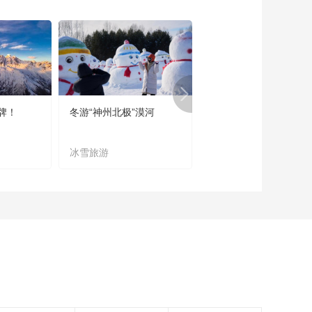
《这里是北京》
20140603 岭南盆景
进京记
00:18:33
《这里是北京》
20140530 走进首博
——唐卡心经
00:18:27
牌！
冬游“神州北极”漠河
宜居宜业又宜游
《这里是北京》
20140529 走进首博
——唐卡的门道
冰雪旅游
农文旅融合
00:17:23
《这里是北京》
20140528 文脉六记
——琉璃厂网事
00:24:33
《这里是北京》
20140527 文脉六记
——老有所长说“字号”
00:26:13
《这里是北京》
20140526 看懂博物
馆——寻找老北京