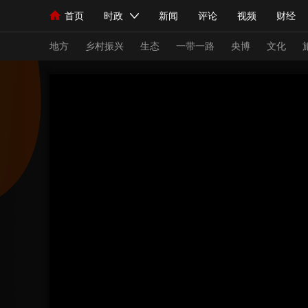
首页
时政
新闻
评论
视频
财经
人民领袖习近平
直播
海外频道
片库
iPanda
栏目大全
联播+
English
中国领导人
节目单
Монгол
听音
央视快评
微视频
习
地方
乡村振兴
生态
一带一路
央博
文化
总台春晚
网络春晚
共产党员网
秧纪录
新闻
国内
国际
评论
经济
军事
人民领袖习近平
联播+
热解读
天天学习
视频
小央视频
小央直播
直播中国
熊猫
现场
前线
比划
快看
蓝海中国
新兵
体育
直播
竞猜
2026年世界杯
2026
VIP会员
CCTV奥林匹克频道
生活体育大会