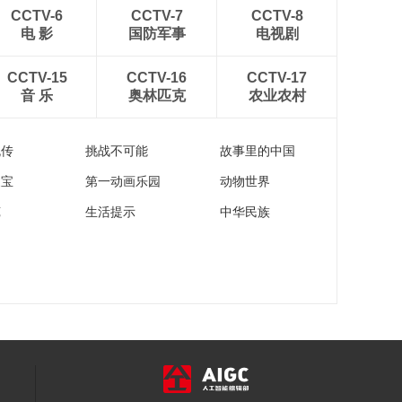
00:25:07
CCTV-6
CCTV-7
CCTV-8
《这里是北京》
电 影
国防军事
电视剧
20140523 看懂博物
馆——名誉馆长
00:27:13
CCTV-15
CCTV-16
CCTV-17
音 乐
奥林匹克
农业农村
《这里是北京》
20140522 看懂博物
馆——城里城外
00:26:19
流传
挑战不可能
故事里的中国
家宝
第一动画乐园
动物世界
苑
生活提示
中华民族