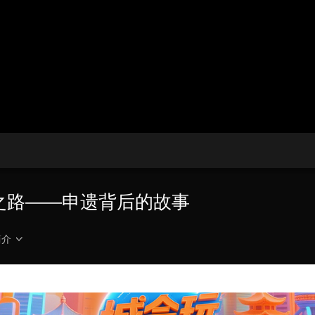
播
放
央博
非遗
文化
旅游
科普
健康
乐龄
阅读
器。
云起
超级工厂
智敬中国
全民健康
颜选攻略
海洋
播
画
设
放
质
置
热播榜
总台企业白名单
速
度
丝绸之路——申遗背后的故事
简介