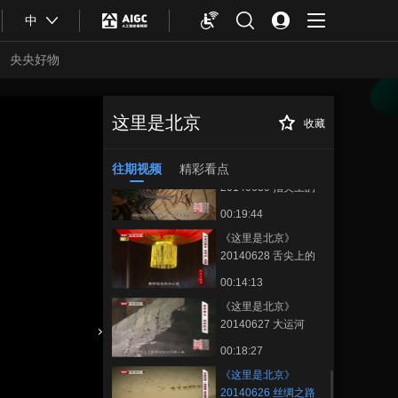
00:18:01
中
《这里是北京》
20140702 回到牛街
央央好物
——“旧”说牛街
00:18:03
《这里是北京》
20140701 “敢想敢
这里是北京
收藏
《这里是北京》
正在播放
干”的古代人
00:17:53
20140626 丝绸之路——申遗背
后的故事
往期视频
精彩看点
《这里是北京》
20140630 指尖上的
挑战
00:19:44
《这里是北京》
20140628 舌尖上的
南锣——中戏 校门口
00:14:13
的美食
《这里是北京》
20140627 大运河
——申遗背后的故事
合体育
亚冬会
00:18:27
《这里是北京》
20140626 丝绸之路