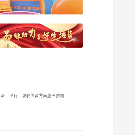
20140619 考场上的
那些字
00:18:23
《这里是北京》
20140618 一字如何
值千金
00:18:09
《这里是北京》
20140617 留住乡愁
——漫漫山路话水峪
00:17:53
《这里是北京》
20140616 留住乡愁
——梦想照进琉璃渠
00:18:09
《这里是北京》
20140614 舌尖上的
避暑、出行、观赛等多方面惠民措施。
南锣——北京胡同里
00:07:09
的“异地恋”
《这里是北京》
20140612 清东陵里
说后宫——顺治篇
00:18:28