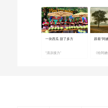
一块西瓜 甜了多方
跟着“阿
“清凉接力”
《给阿嬷