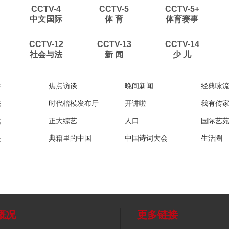
CCTV-4
CCTV-5
CCTV-5+
中文国际
体 育
体育赛事
CCTV-12
CCTV-13
CCTV-14
社会与法
新 闻
少 儿
播
焦点访谈
晚间新闻
经典咏
法
时代楷模发布厅
开讲啦
我有传
然
正大综艺
人口
国际艺
眼
典籍里的中国
中国诗词大会
生活圈
概况
更多链接