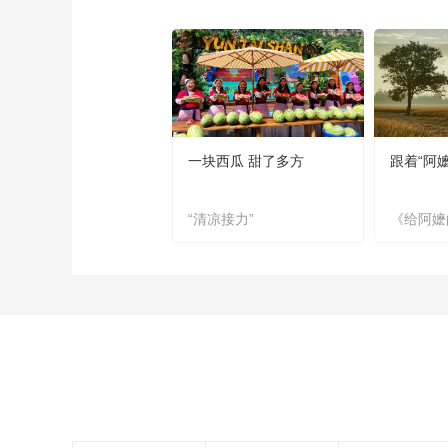
一块西瓜 甜了多方
跟着“阿
“清凉接力”
《给阿嬷