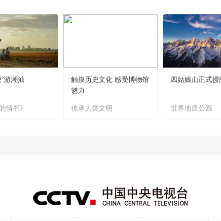
嬷”游潮汕
触摸历史文化 感受博物馆
四姑娘山正式授
魅力
的情书》
传承人类文明
世界地质公园