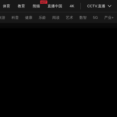
体育
教育
熊猫
直播中国
4K
CCTV.直播
式妙语
主持人
下载央视影音
热解读
天天学习
旅游
科普
健康
乐龄
阅读
艺术
数智
5G
产业+
纪录片网
国家大剧院
大型活动
科技
法治
文娱
人物
公益
图片
习式妙语
央视快评
央视网评
光华锐评
锋面
频道
VR/AR
4K专区
全景新闻
请入列
人生第一次
人生第二次
年冬奥会
CBA
NBA
中超
国足
国际足球
网球
综
体育江湖
文化体育
冰雪道路
足球道路