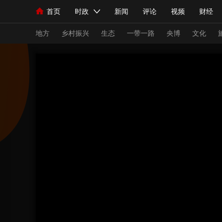
首页
时政
新闻
评论
视频
财经
人民领袖习近平
直播
海外频道
片库
iPanda
栏目大全
联播+
English
中国领导人
节目单
Монгол
听音
央视快评
微视频
习
地方
乡村振兴
生态
一带一路
央博
文化
总台春晚
网络春晚
共产党员网
秧纪录
新闻
国内
国际
评论
经济
军事
人民领袖习近平
联播+
热解读
天天学习
视频
小央视频
小央直播
直播中国
熊猫
现场
前线
比划
快看
蓝海中国
新兵
体育
直播
竞猜
2026年世界杯
2026
VIP会员
CCTV奥林匹克频道
生活体育大会