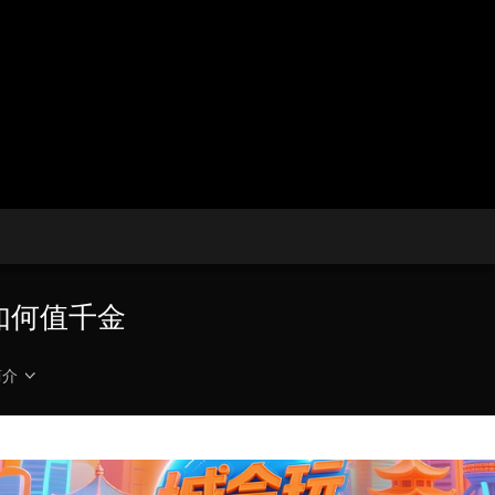
央博
非遗
文化
旅游
科普
健康
乐龄
阅读
云起
超级工厂
智敬中国
全民健康
颜选攻略
海洋
热播榜
总台企业白名单
字如何值千金
简介