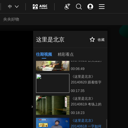
00:17:55
中
《这里是北京》
20140624 微游北京
央央好物
——登长城 好汉去哪
00:18:18
儿
《这里是北京》
20140623 走遍胡同
这里是北京
收藏
《这里是北京》
正在播放
——西四这一片儿
00:18:23
20140618 一字如何值千金
往期视频
精彩看点
《这里是北京》
20140621 舌尖上的
南锣——名人家门口
00:06:49
的美食
《这里是北京》
20140620 跟着怪字
认青铜
00:17:35
《这里是北京》
20140619 考场上的
那些字
合体育
亚冬会
00:18:23
《这里是北京》
20140618 一字如何