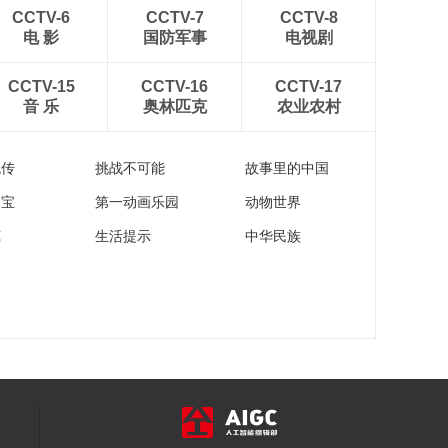
00:26:41
CCTV-6
CCTV-7
CCTV-8
《这里是北京》
电 影
国防军事
电视剧
20140515 鼓楼西大
街 破解视频真相
00:31:47
CCTV-15
CCTV-16
CCTV-17
音 乐
奥林匹克
农业农村
《这里是北京》
20140514 “不睡觉的
书店”
00:32:21
流传
挑战不可能
故事里的中国
家宝
第一动画乐园
动物世界
苑
生活提示
中华民族