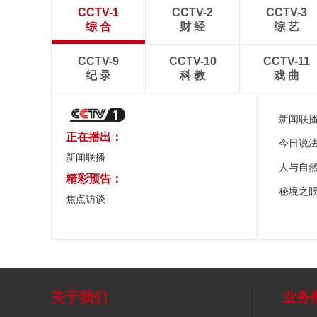
CCTV-1
CCTV-2
CCTV-3
综 合
财 经
综 艺
CCTV-9
CCTV-10
CCTV-11
纪 录
科 教
戏 曲
新闻联
正在播出：
今日说
新闻联播
人与自
精彩预告：
秘境之
焦点访谈
关于我们
业务