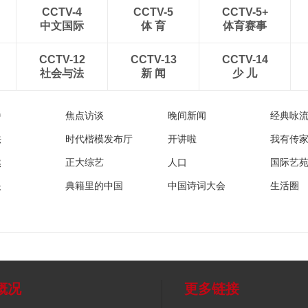
CCTV-4
CCTV-5
CCTV-5+
中文国际
体 育
体育赛事
CCTV-12
CCTV-13
CCTV-14
社会与法
新 闻
少 儿
播
焦点访谈
晚间新闻
经典咏
法
时代楷模发布厅
开讲啦
我有传
然
正大综艺
人口
国际艺
眼
典籍里的中国
中国诗词大会
生活圈
概况
更多链接