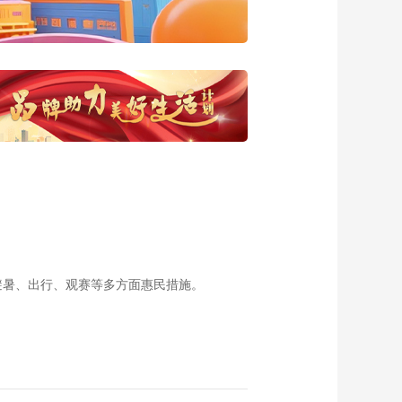
20140610 祖传张氏
正骨——指尖上的盖
00:18:44
世武功
《这里是北京》
20140609 竹罐里的
真相
00:18:18
《这里是北京》
20140606 清东陵里
说后宫——慈禧琐记
00:18:58
《这里是北京》
20140605 清东陵里
说后宫——咸丰篇
00:18:22
《这里是北京》
20140604 清东陵里
避暑、出行、观赛等多方面惠民措施。
说后宫——康熙篇
00:16:48
《这里是北京》
20140603 岭南盆景
进京记
00:18:33