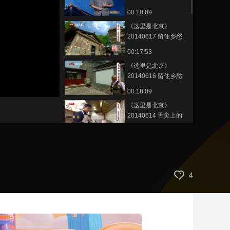
值千金
00:18:09
艺术
汽车
数智
5G
产业+
《这里是北京》
时尚
天气
才艺
网展
央央好物
20140617 留住乡愁
——漫漫山路话水峪
00:17:53
《这里是北京》
20140616 留住乡愁
——梦想照进琉璃渠
00:18:09
《这里是北京》
20140614 舌尖上的
南锣——北京胡同里
00:07:09
的“异地恋”
《这里是北京》
20140612 清东陵里
说后宫——顺治篇
00:18:28
4
《这里是北京》
20140611 清东陵里
说后宫——最佳女主
00:18:22
角儿
《这里是北京》