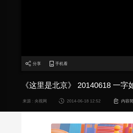
财经
教育
乡村振兴
生态环境
一带一路
大国智造
大国展会
大国保险
云顶对话
CCTV.节目官网
直播
节目单
栏目
片库
分享
手机看
《这里是北京》 20140618 一
来源 : 央视网
2014-06-18 12:52
内容