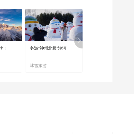
《这里是北京》
20140522 看懂博物
馆——城里城外
00:26:19
《这里是北京》
20140521 看懂博物
馆——那年那天
00:33:48
牌！
冬游“神州北极”漠河
宜居宜业又宜游
《这里是北京》
20140520 看懂博物
馆——北京远古初体
冰雪旅游
农文旅融合
00:25:00
验
《这里是北京》
20140519 看懂博物
馆——寻找北京人
00:26:03
《这里是北京》
20140517 看电视 话
当年
00:20:53
《这里是北京》
20140516 唐卡大展
——决战紫禁之巅