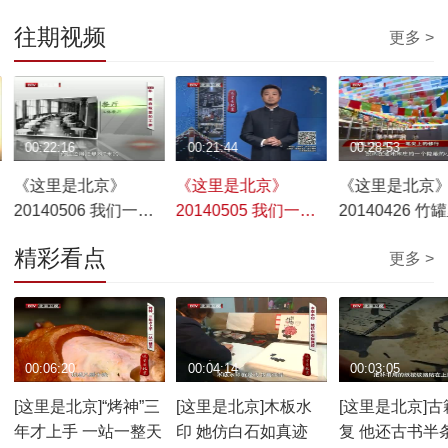
往期视频
更多 >
00:22:16
00:21:44
00:28:53
《这里是北京》
《这里是北京》
《这里是北京
20140506 我们一起
20140505 我们一起
20140426 竹
长大——60后 工体记
长大——50后首图成
真相
精彩看点
更多 >
忆
长记
00:06:20
00:04:14
00:03:05
[这里是北京]“烤神”三
[这里是北京]木板水
[这里是北京]古
年才上手 一站一整天
印 她仿白石如真迹
复 他还古书半