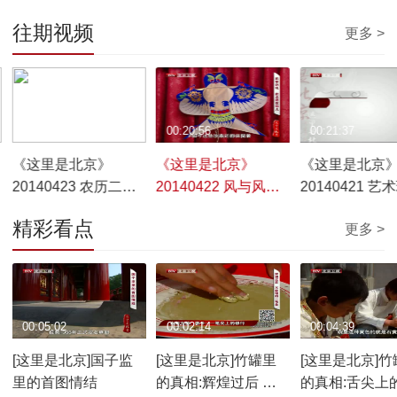
往期视频
更多 >
00:22:19
00:20:56
00:21:37
《这里是北京》
《这里是北京》
《这里是北京
20140423 农历二十
20140422 风与风筝
20140421 艺
四节气——天时地利
的巅峰对决
——“拍”案惊奇
精彩看点
更多 >
的日程表
00:05:02
00:02:14
00:04:39
[这里是北京]国子监
[这里是北京]竹罐里
[这里是北京]竹
里的首图情结
的真相:辉煌过后 不
的真相:舌尖上