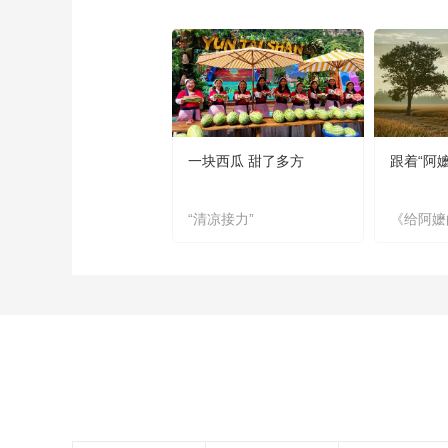
一块西瓜 甜了多方
跟着“阿
“清凉接力”
《给阿嬷