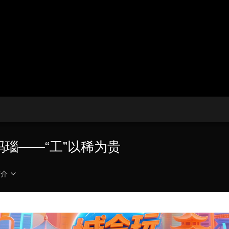
央博
非遗
文化
旅游
科普
健康
乐龄
阅读
云起
超级工厂
智敬中国
全民健康
颜选攻略
海洋
热播榜
总台企业白名单
术玛瑙——“工”以稀为贵
简介