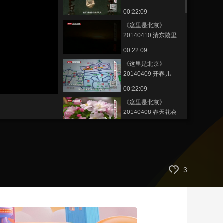
——“工”以稀为贵
00:22:09
艺术
汽车
数智
5G
产业+
《这里是北京》
时尚
天气
才艺
网展
央央好物
20140410 清东陵里
说后宫——康熙篇
00:22:09
《这里是北京》
20140409 开春儿
——公园深处
00:22:09
《这里是北京》
20140408 春天花会
开
00:22:10
大城小吃——老字号
里边聊爆肚《这里是
北京》 20140404
00:21:58
3
《这里是北京》
20140402 开春算
笔“流水账”
00:22:10
《这里是北京》