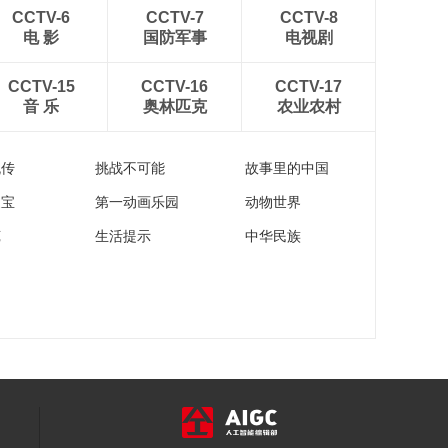
00:22:22
CCTV-6
CCTV-7
CCTV-8
《这里是北京》
电 影
国防军事
电视剧
20140311 江西文物
在首博
00:22:22
CCTV-15
CCTV-16
CCTV-17
音 乐
奥林匹克
农业农村
《这里是北京》
20140310 工体记忆-
忆北京
00:22:54
流传
挑战不可能
故事里的中国
家宝
第一动画乐园
动物世界
苑
生活提示
中华民族