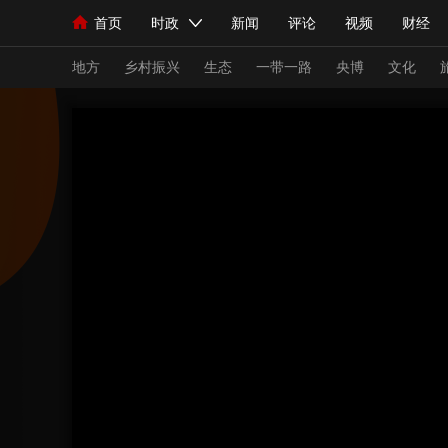
首页
时政
新闻
评论
视频
财经
人民领袖习近平
直播
海外频道
片库
iPanda
栏目大全
联播+
English
中国领导人
节目单
Монгол
听音
央视快评
微视频
习
地方
乡村振兴
生态
一带一路
央博
文化
总台春晚
网络春晚
共产党员网
秧纪录
新闻
国内
国际
评论
经济
军事
人民领袖习近平
联播+
热解读
天天学习
视频
小央视频
小央直播
直播中国
熊猫
现场
前线
比划
快看
蓝海中国
新兵
体育
直播
竞猜
2026年世界杯
2026
VIP会员
CCTV奥林匹克频道
生活体育大会