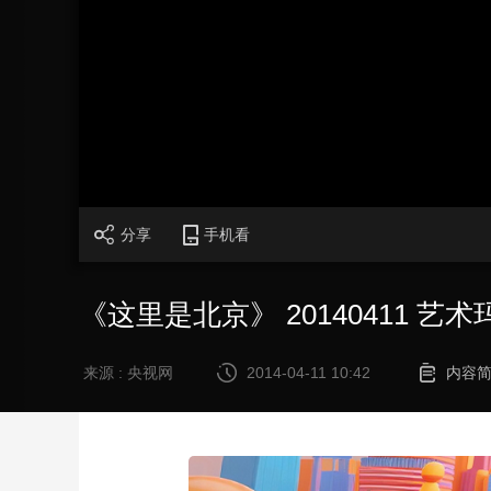
财经
教育
乡村振兴
生态环境
一带一路
大国智造
大国展会
大国保险
云顶对话
CCTV.节目官网
直播
节目单
栏目
片库
分享
手机看
《这里是北京》 20140411 艺
来源 : 央视网
2014-04-11 10:42
内容