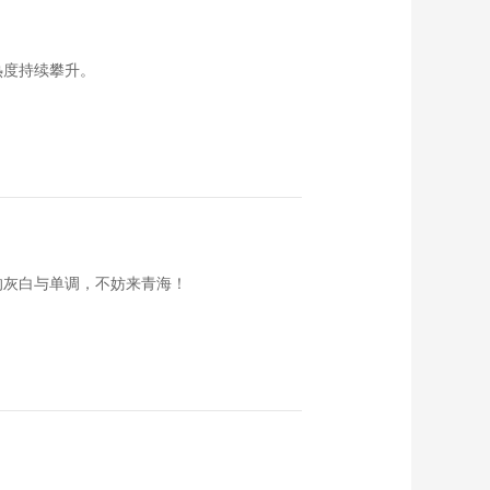
《这里是北京》
20140325 谁动了小
河美女的奶酪
00:22:07
热度持续攀升。
《这里是北京》
20140324 春天养生
在北京
00:22:22
《这里是北京》
20140323 六郎庄五
虎棍——横扫二百年
00:08:51
《这里是北京》
20140322 开往春天
的灰白与单调，不妨来青海！
的地铁
00:28:47
《这里是北京》
20140321 江苏东海
——水晶淘宝记
00:22:52
《这里是北京》
20140320 怪村有个
太平鼓
00:21:51