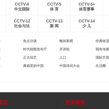
CCTV-4
CCTV-5
CCTV-5+
中文国际
体 育
体育赛事
CCTV-12
CCTV-13
CCTV-14
社会与法
新 闻
少 儿
播
焦点访谈
晚间新闻
经典咏
法
时代楷模发布厅
开讲啦
我有传
然
正大综艺
人口
国际艺
眼
典籍里的中国
中国诗词大会
生活圈
概况
更多链接