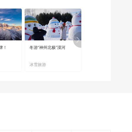
《这里是北京》
20140319 “面”面俱到
面人汤
00:22:51
《这里是北京》
20140318 守望
——“张三”功夫
00:22:51
牌！
冬游“神州北极”漠河
宜居宜业又宜游
《这里是北京》
20140317 神秘唐卡
下江南
冰雪旅游
农文旅融合
00:22:52
《这里是北京》
20140316 大工体里
的小秘密
00:18:49
《这里是北京》
20140314 我为习总
书记说北京
00:21:51
《这里是北京》
20140312 重走中轴
线 先农坛里的新鲜事