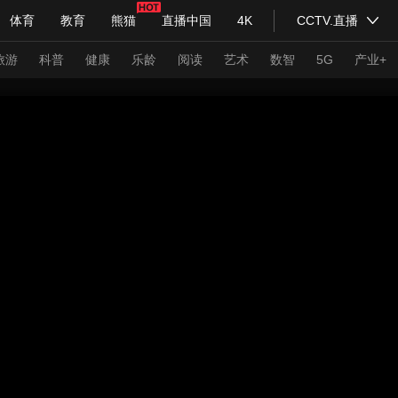
体育
教育
熊猫
直播中国
4K
CCTV.直播
式妙语
主持人
下载央视影音
热解读
天天学习
旅游
科普
健康
乐龄
阅读
艺术
数智
5G
产业+
纪录片网
国家大剧院
大型活动
科技
法治
文娱
人物
公益
图片
习式妙语
央视快评
央视网评
光华锐评
锋面
频道
VR/AR
4K专区
全景新闻
请入列
人生第一次
人生第二次
年冬奥会
CBA
NBA
中超
国足
国际足球
网球
综
体育江湖
文化体育
冰雪道路
足球道路