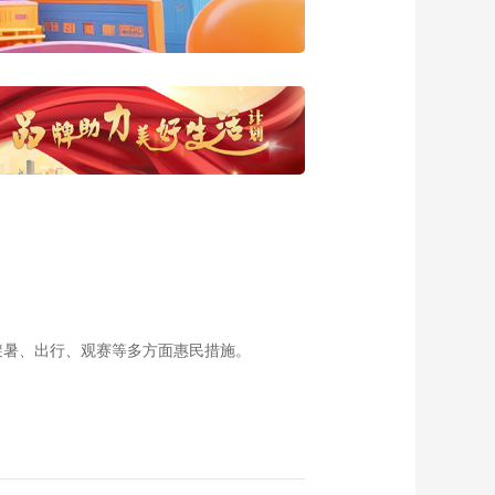
20140401鹤年堂——
老字号的养生秘密
00:22:10
《这里是北京》
20140331 老少对决
——童子大鼓 娃娃抢
00:22:33
风头
《这里是北京》
20140329 工体记忆-
忆北京
00:27:31
《这里是北京》
20140328 坐着地铁
逛北京
00:22:22
《这里是北京》
20140327 《鼓舞人
避暑、出行、观赛等多方面惠民措施。
生》——京西太平鼓
00:22:39
《这里是北京》
20140326 水上看北
京 北海打头炮
00:22:11