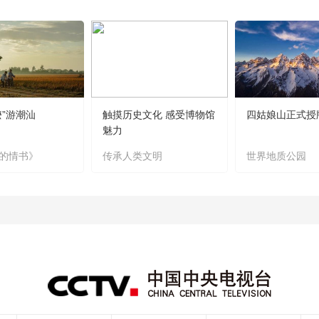
嬷”游潮汕
触摸历史文化 感受博物馆
四姑娘山正式授
魅力
的情书》
传承人类文明
世界地质公园