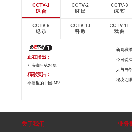
CCTV-1
CCTV-2
CCTV-3
综 合
财 经
综 艺
CCTV-9
CCTV-10
CCTV-11
纪 录
科 教
戏 曲
新闻联
正在播出：
今日说
江海潮生第26集
人与自
精彩预告：
秘境之
非遗里的中国-MV
关于我们
业务