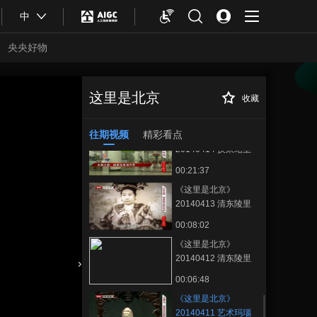
00:20:38
中
《这里是北京》
20140416 怀柔北极
央央好物
村 咱们“捉鬼”去
00:21:04
《这里是北京》
20140415 守望——
这里是北京
收藏
《这里是北京》
正在播放
五音俱全说大鼓
00:21:39
20140411 艺术玛瑙——“工”以
稀为贵
往期视频
精彩看点
《这里是北京》
20140414 换乘站里
说传奇
00:21:37
《这里是北京》
20140413 清东陵里
说后宫--慈禧琐记
00:08:02
《这里是北京》
20140412 清东陵里
说后宫——慈禧琐记
合体育
亚冬会
00:06:48
《这里是北京》
20140411 艺术玛瑙