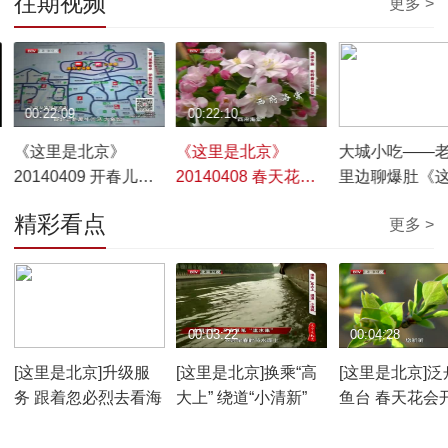
往期视频
更多 >
00:22:09
00:22:10
00:21:58
《这里是北京》
《这里是北京》
大城小吃——
20140409 开春儿
20140408 春天花会
里边聊爆肚《
——公园深处
开
北京》 201404
精彩看点
更多 >
00:03:37
00:03:22
00:04:28
[这里是北京]升级服
[这里是北京]换乘“高
[这里是北京]泛
务 跟着忽必烈去看海
大上” 绕道“小清新”
鱼台 春天花会