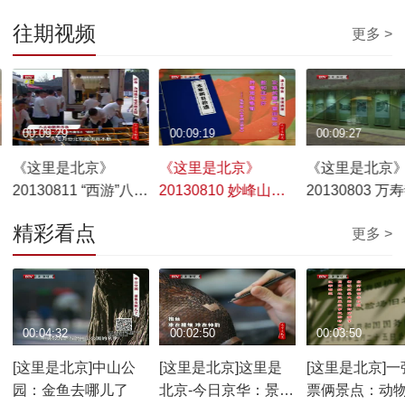
往期视频
更多 >
00:09:29
00:09:19
00:09:27
《这里是北京》
《这里是北京》
《这里是北京
20130811 “西游”八大
20130810 妙峰山玫
20130803 万
处 我约唐僧去“晒经”
瑰谷——舌尖上的浪
的大“画”西游
精彩看点
更多 >
漫
00:04:32
00:02:50
00:03:50
[这里是北京]中山公
[这里是北京]这里是
[这里是北京]一
园：金鱼去哪儿了
北京-今日京华：景泰
票俩景点：动