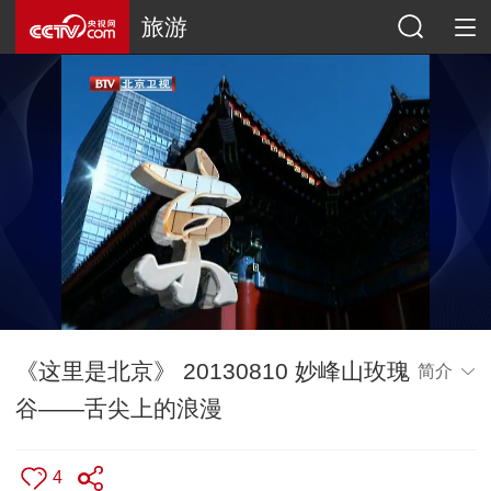
旅游
《这里是北京》 20130810 妙峰山玫瑰
简介
谷——舌尖上的浪漫
4