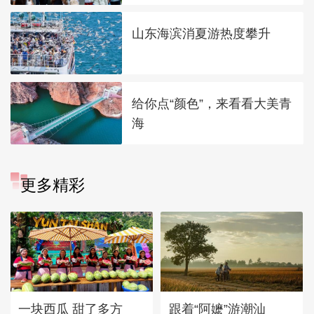
山东海滨消夏游热度攀升
给你点“颜色”，来看看大美青
海
更多精彩
一块西瓜 甜了多方
跟着“阿嬷”游潮汕