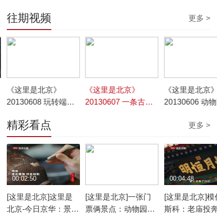
往期视频
更多 >
00:09:53
00:17:52
00:17:51
《这里是北京》
《这里是北京》
《这里是北京
20130608 玩转端午
20130607 一条古街
20130606 动
节
的前世今生（上）
偶然之趣
精彩看点
更多 >
00:02:50
00:03:50
00:04:48
[这里是北京]这里是
[这里是北京]一张门
[这里是北京]模
北京-今日京华：景泰
票俩景点：动物园里
斯科：老庙投