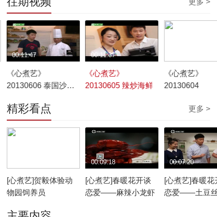
往期视频
更多 >
00:11:47
00:11:37
00:11:13
《心煮艺》
《心煮艺》
《心煮艺》
20130606 泰国沙拉
20130605 辣炒海鲜
20130604
炸鱼饼
精彩看点
更多 >
00:06:19
00:09:18
00:07:20
[心煮艺]贺毅体验动
[心煮艺]春暖花开谈
[心煮艺]春暖花
物园饲养员
恋爱——麻辣小龙虾
恋爱——土豆
蛋饼：五彩蛋
主要内容
作过程