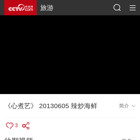
旅游
《心煮艺》 20130605 辣炒海鲜
简介
3