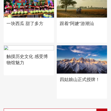
一块西瓜 甜了多方
跟着“阿嬷”游潮汕
触摸历史文化 感受博
物馆魅力
四姑娘山正式授牌！