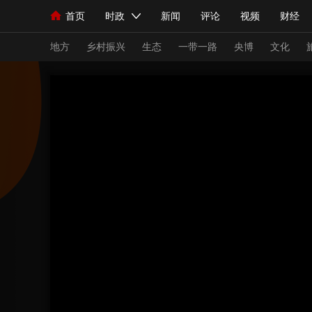
首页
时政
新闻
评论
视频
财经
人民领袖习近平
直播
海外频道
片库
iPanda
栏目大全
联播+
English
中国领导人
节目单
Монгол
听音
央视快评
微视频
习
地方
乡村振兴
生态
一带一路
央博
文化
总台春晚
网络春晚
共产党员网
秧纪录
新闻
国内
国际
评论
经济
军事
人民领袖习近平
联播+
热解读
天天学习
视频
小央视频
小央直播
直播中国
熊猫
现场
前线
比划
快看
蓝海中国
新兵
体育
直播
竞猜
2026年世界杯
2026
VIP会员
CCTV奥林匹克频道
生活体育大会