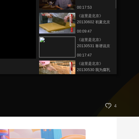
书香记忆
00:17:53
艺术
汽车
数智
5G
产业+
《这里是北京》
时尚
天气
才艺
网展
央央好物
20130602 初夏北京
“食”来运转
00:09:47
《这里是北京》
20130531 靠谱说京
剧
00:17:47
《这里是北京》
20130530 我为腐乳
做代言
00:17:53
《这里是北京》
20130529 我给藏书
定身份
00:17:46
4
《这里是北京》
20130528 “树”说故居
·（二）
00:17:58
《这里是北京》