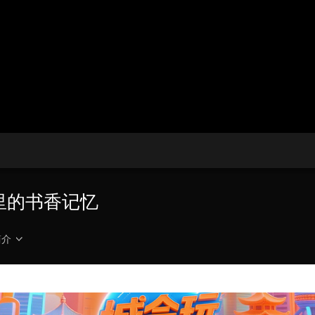
央博
非遗
文化
旅游
科普
健康
乐龄
阅读
云起
超级工厂
智敬中国
全民健康
颜选攻略
海洋
热播榜
总台企业白名单
同里的书香记忆
简介