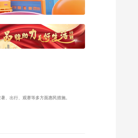
20130527 北京初夏
去历史中散步
00:17:47
《这里是北京》
20130526 “树”说故居
（一）
00:09:25
《这里是北京》
20130525 “树”说故居
（一）
00:09:53
《这里是北京》
20130524 万寿寺
——善言“瓷”
00:17:59
《这里是北京》
20130523 博物馆里
避暑、出行、观赛等多方面惠民措施。
去看海
00:17:49
《这里是北京》
20130522 走出展馆
看军博 西长安街为何
00:17:58
惊现重型武器