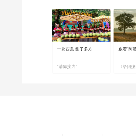
一块西瓜 甜了多方
跟着“阿
“清凉接力”
《给阿嬷