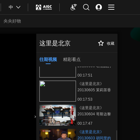
00:09:53
中
《这里是北京》
20130608 玩转端午
央央好物
节
00:09:53
《这里是北京》
20130607 一条古街
这里是北京
收藏
《这里是北京》
正在播放
的前世今生（上）
00:17:52
20130603 胡同里的书香记忆
往期视频
精彩看点
《这里是北京》
20130606 动物园的
偶然之趣
00:17:51
《这里是北京》
20130605 茉莉茶香
话清真
00:17:53
《这里是北京》
20130604 哥斯达黎
加的“街坊情”
合体育
亚冬会
00:17:47
《这里是北京》
20130603 胡同里的