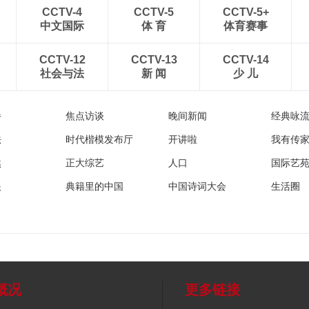
CCTV-4
CCTV-5
CCTV-5+
中文国际
体 育
体育赛事
CCTV-12
CCTV-13
CCTV-14
社会与法
新 闻
少 儿
播
焦点访谈
晚间新闻
经典咏
法
时代楷模发布厅
开讲啦
我有传
然
正大综艺
人口
国际艺
眼
典籍里的中国
中国诗词大会
生活圈
概况
更多链接