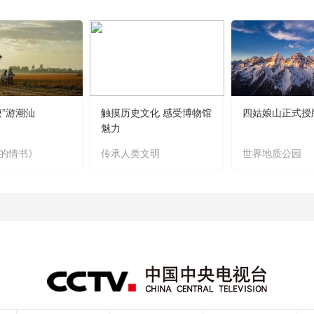
嬷”游潮汕
触摸历史文化 感受博物馆
四姑娘山正式授
魅力
的情书》
传承人类文明
世界地质公园