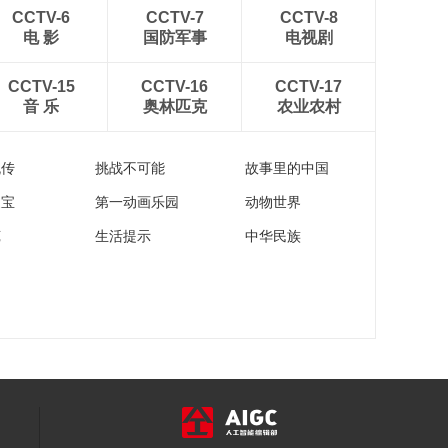
00:17:52
CCTV-6
CCTV-7
CCTV-8
《这里是北京》
电 影
国防军事
电视剧
20130508 金丝楠 我
这二十年
00:17:53
CCTV-15
CCTV-16
CCTV-17
音 乐
奥林匹克
农业农村
《这里是北京》
20130507 我给藏书
定身份
00:17:45
流传
挑战不可能
故事里的中国
家宝
第一动画乐园
动物世界
苑
生活提示
中华民族