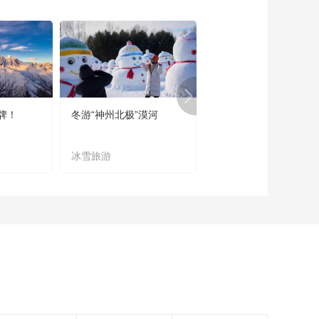
《这里是北京》
20130514 奇妙博物
馆：大城之歌
00:17:54
《这里是北京》
20130513 酒店里的
天桥记忆
00:17:56
牌！
冬游“神州北极”漠河
宜居宜业又宜游
《这里是北京》
20130512 北京街
——我给北京过生日
冰雪旅游
农文旅融合
00:09:53
《这里是北京》
20130511 北京街
——我给北京过生日
00:09:50
《这里是北京》
20130510 博物馆里
车来车往
00:17:53
《这里是北京》
20130509 楼里有戏