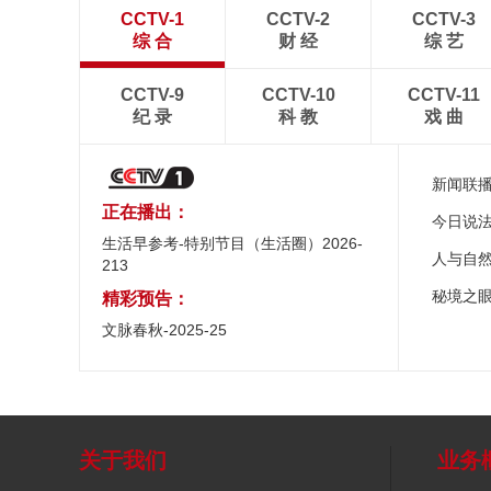
CCTV-1
CCTV-2
CCTV-3
综 合
财 经
综 艺
CCTV-9
CCTV-10
CCTV-11
纪 录
科 教
戏 曲
新闻联
正在播出：
今日说
生活早参考-特别节目（生活圈）2026-
人与自
213
秘境之
精彩预告：
文脉春秋-2025-25
关于我们
业务