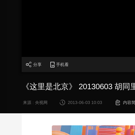
财经
教育
乡村振兴
生态环境
一带一路
大国智造
大国展会
大国保险
云顶对话
CCTV.节目官网
直播
节目单
栏目
片库
分享
手机看
《这里是北京》 20130603 胡
来源 : 央视网
2013-06-03 10:03
内容