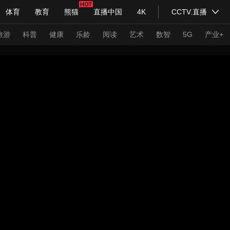
体育
教育
熊猫
直播中国
4K
CCTV.直播
式妙语
主持人
下载央视影音
热解读
天天学习
旅游
科普
健康
乐龄
阅读
艺术
数智
5G
产业+
纪录片网
国家大剧院
大型活动
科技
法治
文娱
人物
公益
图片
习式妙语
央视快评
央视网评
光华锐评
锋面
频道
VR/AR
4K专区
全景新闻
请入列
人生第一次
人生第二次
年冬奥会
CBA
NBA
中超
国足
国际足球
网球
综
体育江湖
文化体育
冰雪道路
足球道路