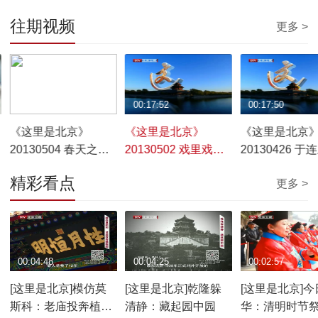
往期视频
更多 >
00:09:53
00:17:52
00:17:50
《这里是北京》
《这里是北京》
《这里是北京
20130504 春天之旅
20130502 戏里戏外
20130426 于
——去延庆
《大碗茶》
刻的分寸”
精彩看点
更多 >
00:04:48
00:04:25
00:02:57
[这里是北京]模仿莫
[这里是北京]乾隆躲
[这里是北京]今
斯科：老庙投奔植物
清静：藏起园中园
华：清明时节