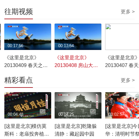
往期视频
更多 >
00:17:56
00:17:54
00:09:54
《这里是北京》
《这里是北京》
《这里是北京
20130409 春天之旅·
20130408 房山大墓
20130407 春
想当年
——开启之谜
——百花深处
精彩看点
更多 >
00:04:48
00:04:25
00:02:57
[这里是北京]模仿莫
[这里是北京]乾隆躲
[这里是北京]今
斯科：老庙投奔植物
清静：藏起园中园
华：清明时节