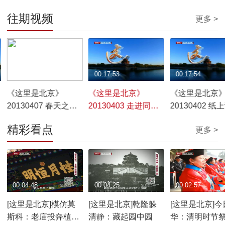
往期视频
更多 >
00:09:54
00:17:53
00:17:54
《这里是北京》
《这里是北京》
《这里是北京
20130407 春天之旅
20130403 走进同仁
20130402 纸
——百花深处
堂博物馆
话装裱
精彩看点
更多 >
00:04:48
00:04:25
00:02:57
[这里是北京]模仿莫
[这里是北京]乾隆躲
[这里是北京]今
斯科：老庙投奔植物
清静：藏起园中园
华：清明时节